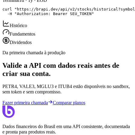
Terminal
1d · 1y · EOD
curl "https://brapi.dev/api/v2/stocks/historical?symbol
  -H "Authorization: Bearer SEU_TOKEN"
Histórico
Fundamentos
Dividendos
Da primeira chamada à produção
Valide a API com dados reais antes de
criar sua conta.
PETR4, VALE3, MGLU3 e ITUB4 estão disponíveis no sandbox,
sem token e sem compromisso.
Fazer primeira chamada
Comparar planos
Dados financeiros do Brasil em uma API consistente, documentada
e pronta para produtos reais.