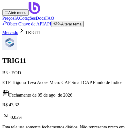
Abrir menu
Preços
IA
Cotações
Docs
FAQ
Obter Chave de API
API
Alterar tema
Mercado
TRIG11
TRIG11
B3 · EOD
ETF Trigono Teva Acoes Micro CAP Small CAP Fundo de Indice
Fechamento de
05 de ago. de 2026
R$ 43,32
-0,02%
Esta tela usa somente fechamentos diários. Não representa preço em