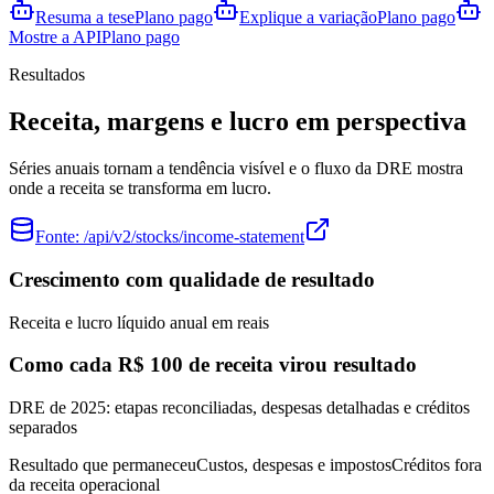
Resuma a tese
Plano pago
Explique a variação
Plano pago
Mostre a API
Plano pago
Resultados
Receita, margens e lucro em perspectiva
Séries anuais tornam a tendência visível e o fluxo da DRE mostra
onde a receita se transforma em lucro.
Fonte:
/api/v2/stocks/income-statement
Crescimento com qualidade de resultado
Receita e lucro líquido anual em reais
Como cada R$ 100 de receita virou resultado
DRE de 2025: etapas reconciliadas, despesas detalhadas e créditos
separados
Resultado que permaneceu
Custos, despesas e impostos
Créditos fora
da receita operacional