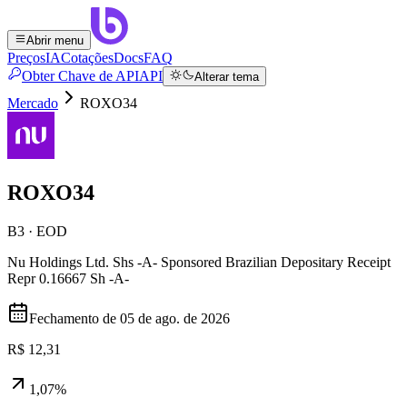
Abrir menu
Preços
IA
Cotações
Docs
FAQ
Obter Chave de API
API
Alterar tema
Mercado
ROXO34
ROXO34
B3 · EOD
Nu Holdings Ltd. Shs -A- Sponsored Brazilian Depositary Receipt
Repr 0.16667 Sh -A-
Fechamento de
05 de ago. de 2026
R$ 12,31
1,07%