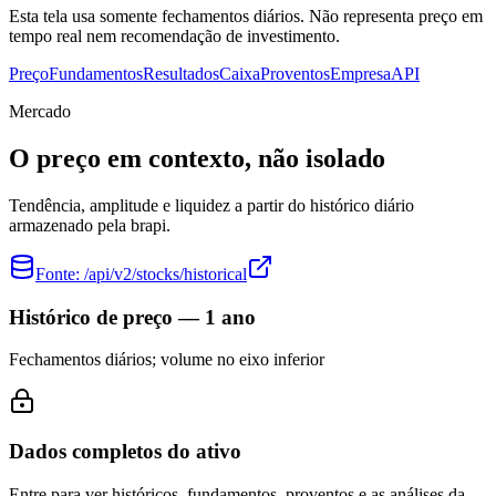
Esta tela usa somente fechamentos diários. Não representa preço em
tempo real nem recomendação de investimento.
Preço
Fundamentos
Resultados
Caixa
Proventos
Empresa
API
Mercado
O preço em contexto, não isolado
Tendência, amplitude e liquidez a partir do histórico diário
armazenado pela brapi.
Fonte:
/api/v2/stocks/historical
Histórico de preço — 1 ano
Fechamentos diários; volume no eixo inferior
Dados completos do ativo
Entre para ver históricos, fundamentos, proventos e as análises da