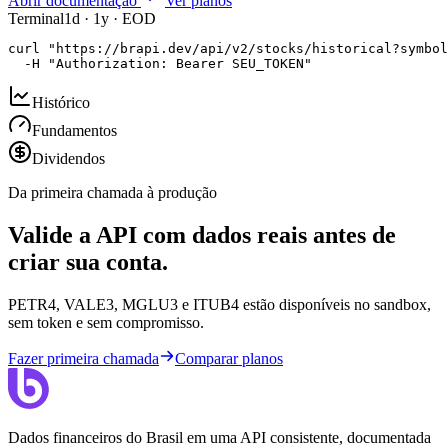
Abrir documentação
Ver planos
Terminal
1d · 1y · EOD
curl "https://brapi.dev/api/v2/stocks/historical?symbol
  -H "Authorization: Bearer SEU_TOKEN"
Histórico
Fundamentos
Dividendos
Da primeira chamada à produção
Valide a API com dados reais antes de
criar sua conta.
PETR4, VALE3, MGLU3 e ITUB4 estão disponíveis no sandbox,
sem token e sem compromisso.
Fazer primeira chamada
Comparar planos
Dados financeiros do Brasil em uma API consistente, documentada