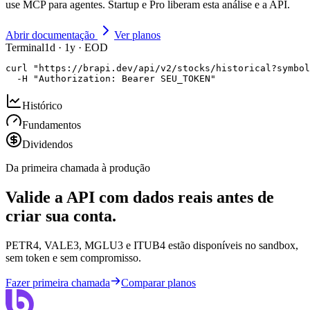
use MCP para agentes. Startup e Pro liberam esta análise e a API.
Abrir documentação
Ver planos
Terminal
1d · 1y · EOD
curl "https://brapi.dev/api/v2/stocks/historical?symbol
  -H "Authorization: Bearer SEU_TOKEN"
Histórico
Fundamentos
Dividendos
Da primeira chamada à produção
Valide a API com dados reais antes de
criar sua conta.
PETR4, VALE3, MGLU3 e ITUB4 estão disponíveis no sandbox,
sem token e sem compromisso.
Fazer primeira chamada
Comparar planos