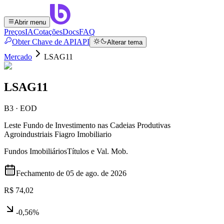
Abrir menu
Preços
IA
Cotações
Docs
FAQ
Obter Chave de API
API
Alterar tema
Mercado
LSAG11
LSAG11
B3 · EOD
Leste Fundo de Investimento nas Cadeias Produtivas
Agroindustriais Fiagro Imobiliario
Fundos Imobiliários
Títulos e Val. Mob.
Fechamento de
05 de ago. de 2026
R$ 74,02
-0,56%