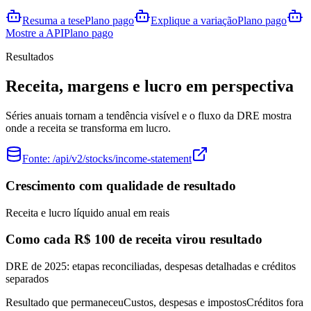
Resuma a tese
Plano pago
Explique a variação
Plano pago
Mostre a API
Plano pago
Resultados
Receita, margens e lucro em perspectiva
Séries anuais tornam a tendência visível e o fluxo da DRE mostra
onde a receita se transforma em lucro.
Fonte:
/api/v2/stocks/income-statement
Crescimento com qualidade de resultado
Receita e lucro líquido anual em reais
Como cada R$ 100 de receita virou resultado
DRE de 2025: etapas reconciliadas, despesas detalhadas e créditos
separados
Resultado que permaneceu
Custos, despesas e impostos
Créditos fora