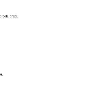
o pela brapi.
i.