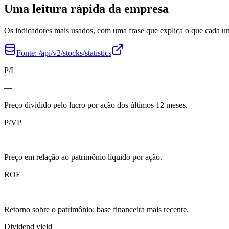
Uma leitura rápida da empresa
Os indicadores mais usados, com uma frase que explica o que cada 
Fonte:
/api/v2/stocks/statistics
P/L
—
Preço dividido pelo lucro por ação dos últimos 12 meses.
P/VP
—
Preço em relação ao patrimônio líquido por ação.
ROE
—
Retorno sobre o patrimônio; base financeira mais recente.
Dividend yield