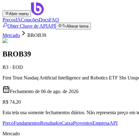
Abrir menu
Preços
IA
Cotações
Docs
FAQ
Obter Chave de API
API
Alterar tema
Mercado
BROB39
BROB39
B3 · EOD
First Trust Nasdaq Artificial Intelligence and Robotics ETF Shs Uns
Fechamento de
06 de ago. de 2026
R$ 74,20
Esta tela usa somente fechamentos diários. Não representa preço em
Preço
Fundamentos
Resultados
Caixa
Proventos
Empresa
API
Mercado