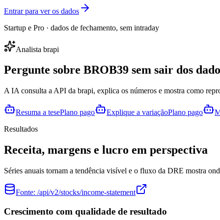
Entrar para ver os dados
Startup e Pro · dados de fechamento, sem intraday
Analista brapi
Pergunte sobre
BROB39
sem sair dos dado
A IA consulta a API da brapi, explica os números e mostra como repr
Resuma a tese
Plano pago
Explique a variação
Plano pago
M
Resultados
Receita, margens e lucro em perspectiva
Séries anuais tornam a tendência visível e o fluxo da DRE mostra onde
Fonte:
/api/v2/stocks/income-statement
Crescimento com qualidade de resultado