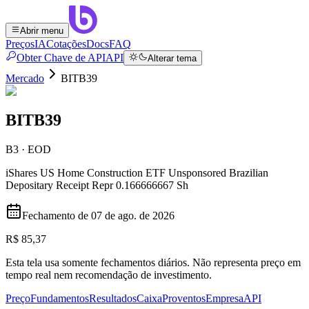
Abrir menu
Preços
IA
Cotações
Docs
FAQ
Obter Chave de API
API
Alterar tema
Mercado
BITB39
BITB39
B3 · EOD
iShares US Home Construction ETF Unsponsored Brazilian
Depositary Receipt Repr 0.166666667 Sh
Fechamento de
07 de ago. de 2026
R$ 85,37
Esta tela usa somente fechamentos diários. Não representa preço em
tempo real nem recomendação de investimento.
Preço
Fundamentos
Resultados
Caixa
Proventos
Empresa
API