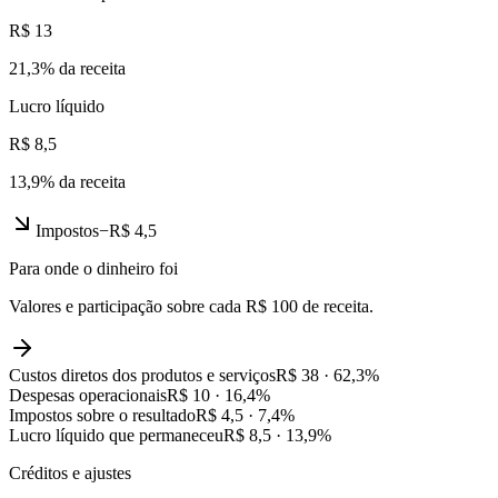
R$ 13
21,3
% da receita
Lucro líquido
R$ 8,5
13,9
% da receita
Impostos
−
R$ 4,5
Para onde o dinheiro foi
Valores e participação sobre cada R$ 100 de receita.
Custos diretos dos produtos e serviços
R$ 38
·
62,3
%
Despesas operacionais
R$ 10
·
16,4
%
Impostos sobre o resultado
R$ 4,5
·
7,4
%
Lucro líquido que permaneceu
R$ 8,5
·
13,9
%
Créditos e ajustes