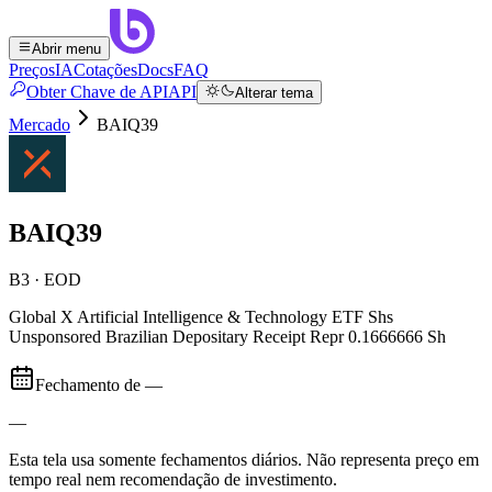
Abrir menu
Preços
IA
Cotações
Docs
FAQ
Obter Chave de API
API
Alterar tema
Mercado
BAIQ39
BAIQ39
B3 · EOD
Global X Artificial Intelligence & Technology ETF Shs
Unsponsored Brazilian Depositary Receipt Repr 0.1666666 Sh
Fechamento de
—
—
Esta tela usa somente fechamentos diários. Não representa preço em
tempo real nem recomendação de investimento.