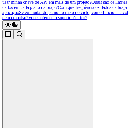
usar minha chave de API em mais de um projeto?
Quais são os limites
dados em cada plano da brapi?
Com que frequência os dados da brapi 
aplicação
Se eu mudar de plano no meio do ciclo, como funciona a co
de reembolso?
Vocês oferecem suporte técnico?