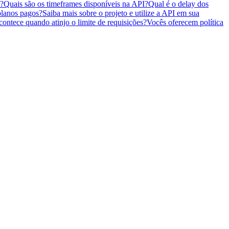
s?
Quais são os timeframes disponíveis na API?
Qual é o delay dos
planos pagos?
Saiba mais sobre o projeto e utilize a API em sua
ontece quando atinjo o limite de requisições?
Vocês oferecem política