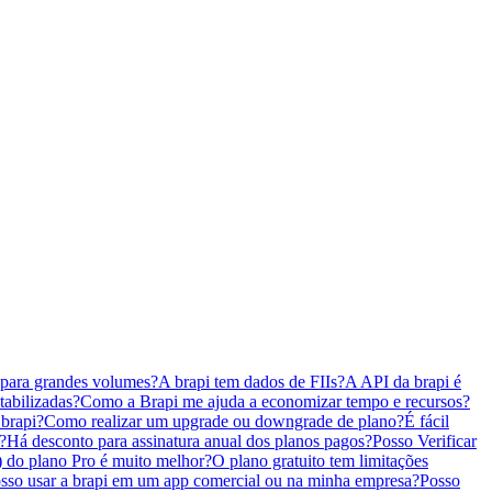
 para grandes volumes?
A brapi tem dados de FIIs?
A API da brapi é
tabilizadas?
Como a Brapi me ajuda a economizar tempo e recursos?
brapi?
Como realizar um upgrade ou downgrade de plano?
É fácil
?
Há desconto para assinatura anual dos planos pagos?
Posso Verificar
 do plano Pro é muito melhor?
O plano gratuito tem limitações
sso usar a brapi em um app comercial ou na minha empresa?
Posso