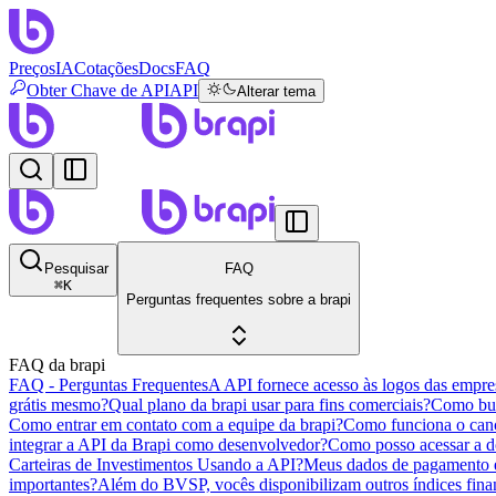
Preços
IA
Cotações
Docs
FAQ
Obter Chave de API
API
Alterar tema
Pesquisar
FAQ
⌘
K
Perguntas frequentes sobre a brapi
FAQ da brapi
FAQ - Perguntas Frequentes
A API fornece acesso às logos das empresa
grátis mesmo?
Qual plano da brapi usar para fins comerciais?
Como bus
Como entrar em contato com a equipe da brapi?
Como funciona o canc
integrar a API da Brapi como desenvolvedor?
Como posso acessar a 
Carteiras de Investimentos Usando a API?
Meus dados de pagamento e
importantes?
Além do BVSP, vocês disponibilizam outros índices fina