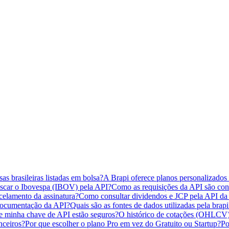
s brasileiras listadas em bolsa?
A Brapi oferece planos personalizados
car o Ibovespa (IBOV) pela API?
Como as requisições da API são con
elamento da assinatura?
Como consultar dividendos e JCP pela API da 
documentação da API?
Quais são as fontes de dados utilizadas pela brapi
 minha chave de API estão seguros?
O histórico de cotações (OHLCV)
nceiros?
Por que escolher o plano Pro em vez do Gratuito ou Startup?
Po