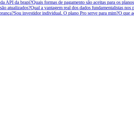
 da API da brapi?
Quais formas de pagamento são aceitas para os plano
são atualizados?
Qual a vantagem real dos dados fundamentalistas nos 
brança?
Sou investidor individual. O plano Pro serve para mim?
O que ac