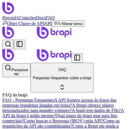
Preços
IA
Cotações
Docs
FAQ
Obter Chave de API
API
Alterar tema
Pesquisar
FAQ
⌘
K
Perguntas frequentes sobre a brapi
FAQ da brapi
FAQ - Perguntas Frequentes
A API fornece acesso às logos das
empresas brasileiras listadas em bolsa?
A Brapi oferece planos
personalizados para grandes volumes?
A brapi tem dados de FIIs?
A
API da brapi é grátis mesmo?
Qual plano da brapi usar para fins
comerciais?
Como buscar o Ibovespa (IBOV) pela API?
Como as
requisições da API são contabilizadas?
Como a Brapi me ajuda a