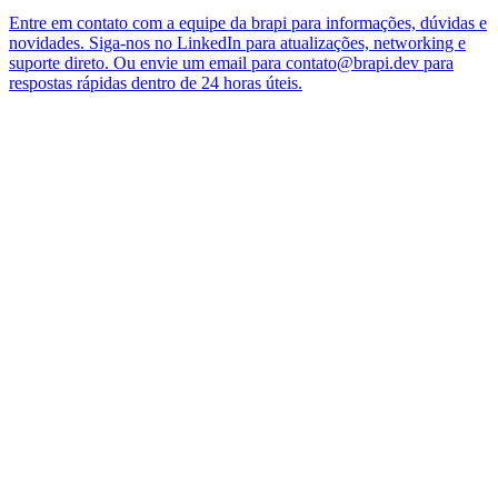
Entre em contato com a equipe da brapi para informações, dúvidas e
novidades. Siga-nos no LinkedIn para atualizações, networking e
suporte direto. Ou envie um email para
contato@brapi.dev
para
respostas rápidas dentro de 24 horas úteis.