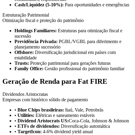
Cash/Liquidez (5-10%):
Para oportunidades e emergências
Estruturação Patrimonial
Otimização fiscal e proteção do patrimônio
Holdings Familiares:
Estruturas para otimização fiscal e
sucessão
Previdência Privada:
PGBL/VGBL para diferimento e
planejamento sucessório
Offshore:
Diversificação jurisdicional em países com
estabilidade
Trusts:
Proteção patrimonial para gerações futuras
Family Office:
Gestão profissional do patrimônio familiar
Geração de Renda para Fat FIRE
Dividendos Aristocratas
Empresas com histórico sólido de pagamento
•
Blue Chips brasileiras:
Itaú, Vale, Petrobrás
•
Utilities:
Elétricas e saneamento estáveis
•
Dividend Aristocrats US:
Coca-Cola, Johnson & Johnson
•
ETFs de dividendos:
Diversificação automática
•
TargetIcon:
4-6% dividend yield anual