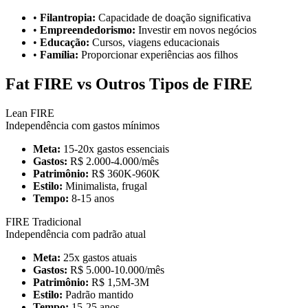
•
Filantropia:
Capacidade de doação significativa
•
Empreendedorismo:
Investir em novos negócios
•
Educação:
Cursos, viagens educacionais
•
Família:
Proporcionar experiências aos filhos
Fat FIRE vs Outros Tipos de FIRE
Lean FIRE
Independência com gastos mínimos
Meta:
15-20x gastos essenciais
Gastos:
R$ 2.000-4.000/mês
Patrimônio:
R$ 360K-960K
Estilo:
Minimalista, frugal
Tempo:
8-15 anos
FIRE Tradicional
Independência com padrão atual
Meta:
25x gastos atuais
Gastos:
R$ 5.000-10.000/mês
Patrimônio:
R$ 1,5M-3M
Estilo:
Padrão mantido
Tempo:
15-25 anos