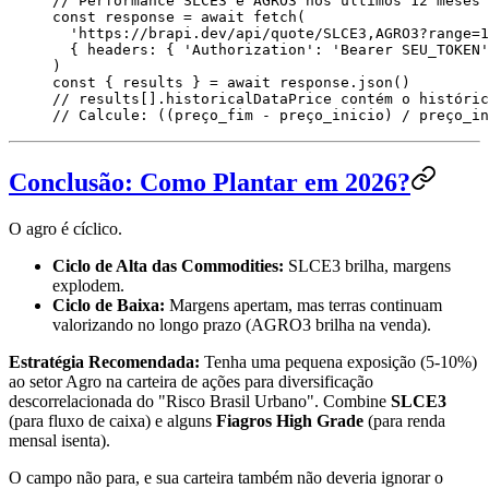
// Performance SLCE3 e AGRO3 nos últimos 12 meses
const
 response
 =
 await
 fetch
(
  '
https://brapi.dev/api/quote/SLCE3,AGRO3?range=1
  {
 headers
:
 {
 '
Authorization
'
:
 '
Bearer SEU_TOKEN
'
)
const
 { 
results
 } 
=
 await
 response
.
json
()
// results[].historicalDataPrice contém o históric
// Calcule: ((preço_fim - preço_inicio) / preço_in
Conclusão: Como Plantar em 2026?
O agro é cíclico.
Ciclo de Alta das Commodities:
SLCE3 brilha, margens
explodem.
Ciclo de Baixa:
Margens apertam, mas terras continuam
valorizando no longo prazo (AGRO3 brilha na venda).
Estratégia Recomendada:
Tenha uma pequena exposição (5-10%)
ao setor Agro na carteira de ações para diversificação
descorrelacionada do "Risco Brasil Urbano". Combine
SLCE3
(para fluxo de caixa) e alguns
Fiagros High Grade
(para renda
mensal isenta).
O campo não para, e sua carteira também não deveria ignorar o