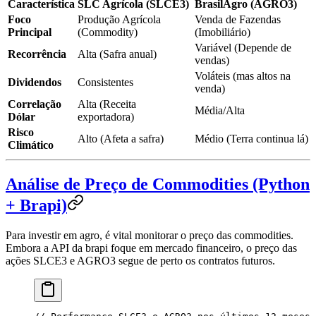
Característica
SLC Agrícola (SLCE3)
BrasilAgro (AGRO3)
Foco
Produção Agrícola
Venda de Fazendas
Principal
(Commodity)
(Imobiliário)
Variável (Depende de
Recorrência
Alta (Safra anual)
vendas)
Voláteis (mas altos na
Dividendos
Consistentes
venda)
Correlação
Alta (Receita
Média/Alta
Dólar
exportadora)
Risco
Alto (Afeta a safra)
Médio (Terra continua lá)
Climático
Análise de Preço de Commodities (Python
+ Brapi)
Para investir em agro, é vital monitorar o preço das commodities.
Embora a API da brapi foque em mercado financeiro, o preço das
ações SLCE3 e AGRO3 segue de perto os contratos futuros.