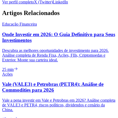
Ver perfil completo
X (Twitter)
LinkedIn
Artigos Relacionados
Educação Financeira
Onde Investir em 2026: O Guia Definitivo para Seus
Investimentos
Descubra as melhores oportunidades de investimento para 2026.
Análise completa de Renda Fixa, Ações, FIIs, Criptomoedas e
Exterior. Monte sua carteira ideal.
25 min
Ações
Vale (VALE3) e Petrobras (PETR4): Análise de
Commodities para 2026
Vale a pena investir em Vale e Petrobras em 2026? Análise completa
de VALE3 e PETR4, riscos políticos, dividendos e cenário da
China.