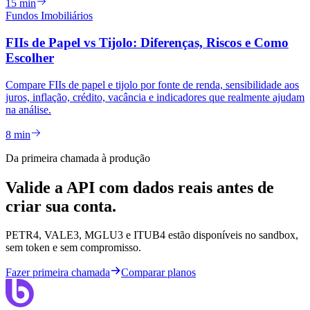
15 min
Fundos Imobiliários
FIIs de Papel vs Tijolo: Diferenças, Riscos e Como
Escolher
Compare FIIs de papel e tijolo por fonte de renda, sensibilidade aos
juros, inflação, crédito, vacância e indicadores que realmente ajudam
na análise.
8 min
Da primeira chamada à produção
Valide a API com dados reais antes de
criar sua conta.
PETR4, VALE3, MGLU3 e ITUB4 estão disponíveis no sandbox,
sem token e sem compromisso.
Fazer primeira chamada
Comparar planos