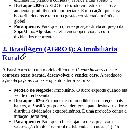
eficiente no plantio e colheita ("fábrica a céu aberto").
Destaque 2026:
A SLC tem focado em reduzir custos e
aumentar produtividade por hectare. É uma ação que paga
bons dividendos e tem uma gestão considerada referência
global.
Para quem é:
Para quem quer exposição direta ao preço da
Soja/Milho/Algodão e à eficiência operacional, com
dividendos recorrentes.
2. BrasilAgro (AGRO3): A Imobiliária
Rural
A BrasilAgro tem um modelo diferente. O
core business
dela é
comprar terra barata, desenvolver e vender caro
. A produção
agrícola paga as contas enquanto a terra valoriza.
Modelo de Negócio:
Imobiliário. O lucro explode quando ela
vende uma fazenda.
Destaque 2026:
Em anos de commodities com preços mais
baixos, a BrasilAgro pode vender terras para destravar valor e
distribuir dividendos extraordinários. É uma proteção contra a
inflação (terra real).
Para quem é:
Para quem busca ganho de capital com
valorização imobiliária rural e dividendos "pancada" (não