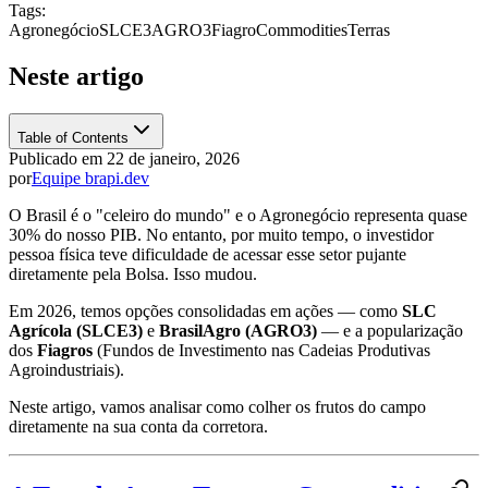
Tags:
Agronegócio
SLCE3
AGRO3
Fiagro
Commodities
Terras
Neste artigo
Table of Contents
Publicado em
22 de janeiro, 2026
por
Equipe brapi.dev
O Brasil é o "celeiro do mundo" e o Agronegócio representa quase
30% do nosso PIB. No entanto, por muito tempo, o investidor
pessoa física teve dificuldade de acessar esse setor pujante
diretamente pela Bolsa. Isso mudou.
Em 2026, temos opções consolidadas em ações — como
SLC
Agrícola (SLCE3)
e
BrasilAgro (AGRO3)
— e a popularização
dos
Fiagros
(Fundos de Investimento nas Cadeias Produtivas
Agroindustriais).
Neste artigo, vamos analisar como colher os frutos do campo
diretamente na sua conta da corretora.