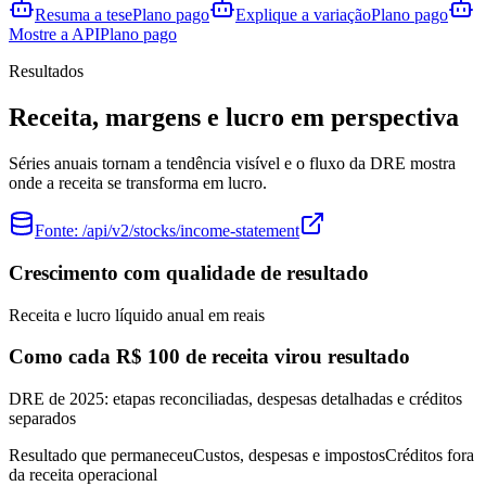
Resuma a tese
Plano pago
Explique a variação
Plano pago
Mostre a API
Plano pago
Resultados
Receita, margens e lucro em perspectiva
Séries anuais tornam a tendência visível e o fluxo da DRE mostra
onde a receita se transforma em lucro.
Fonte:
/api/v2/stocks/income-statement
Crescimento com qualidade de resultado
Receita e lucro líquido anual em reais
Como cada R$ 100 de receita virou resultado
DRE de 2025: etapas reconciliadas, despesas detalhadas e créditos
separados
Resultado que permaneceu
Custos, despesas e impostos
Créditos fora
da receita operacional