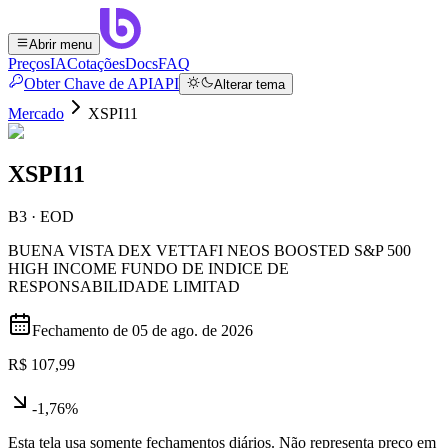
Abrir menu
Preços
IA
Cotações
Docs
FAQ
Obter Chave de API
API
Alterar tema
Mercado
XSPI11
XSPI11
B3 · EOD
BUENA VISTA DEX VETTAFI NEOS BOOSTED S&P 500
HIGH INCOME FUNDO DE INDICE DE
RESPONSABILIDADE LIMITAD
Fechamento de
05 de ago. de 2026
R$ 107,99
-1,76%
Esta tela usa somente fechamentos diários. Não representa preço em