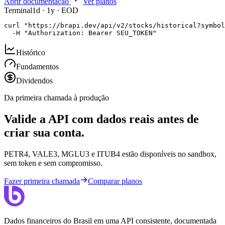
Abrir documentação
Ver planos
Terminal
1d · 1y · EOD
curl "https://brapi.dev/api/v2/stocks/historical?symbol
  -H "Authorization: Bearer SEU_TOKEN"
Histórico
Fundamentos
Dividendos
Da primeira chamada à produção
Valide a API com dados reais antes de
criar sua conta.
PETR4, VALE3, MGLU3 e ITUB4 estão disponíveis no sandbox,
sem token e sem compromisso.
Fazer primeira chamada
Comparar planos
Dados financeiros do Brasil em uma API consistente, documentada