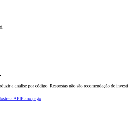
i.
.
oduzir a análise por código. Respostas não são recomendação de invest
ostre a API
Plano pago