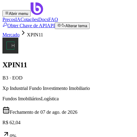
Abrir menu
Preços
IA
Cotações
Docs
FAQ
Obter Chave de API
API
Alterar tema
Mercado
XPIN11
XPIN11
B3 · EOD
Xp Industrial Fundo Investimento Imobiliario
Fundos Imobiliários
Logística
Fechamento de
07 de ago. de 2026
R$ 62,04
0%