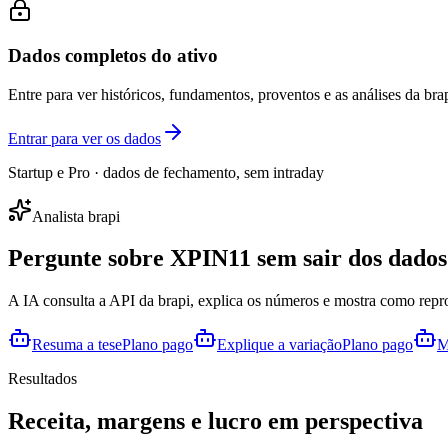
Dados completos do ativo
Entre para ver históricos, fundamentos, proventos e as análises da brap
Entrar para ver os dados
Startup e Pro · dados de fechamento, sem intraday
Analista brapi
Pergunte sobre
XPIN11
sem sair dos dados
A IA consulta a API da brapi, explica os números e mostra como repr
Resuma a tese
Plano pago
Explique a variação
Plano pago
M
Resultados
Receita, margens e lucro em perspectiva