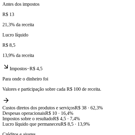
Antes dos impostos
R$ 13
21,3
% da receita
Lucro líquido
R$ 8,5
13,9
% da receita
Impostos
−
R$ 4,5
Para onde o dinheiro foi
Valores e participação sobre cada R$ 100 de receita.
Custos diretos dos produtos e serviços
R$ 38
·
62,3
%
Despesas operacionais
R$ 10
·
16,4
%
Impostos sobre o resultado
R$ 4,5
·
7,4
%
Lucro líquido que permaneceu
R$ 8,5
·
13,9
%
Créditos e ajustes