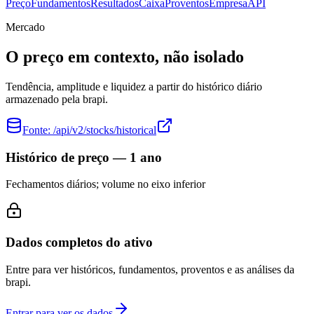
Preço
Fundamentos
Resultados
Caixa
Proventos
Empresa
API
Mercado
O preço em contexto, não isolado
Tendência, amplitude e liquidez a partir do histórico diário
armazenado pela brapi.
Fonte:
/api/v2/stocks/historical
Histórico de preço — 1 ano
Fechamentos diários; volume no eixo inferior
Dados completos do ativo
Entre para ver históricos, fundamentos, proventos e as análises da
brapi.
Entrar para ver os dados