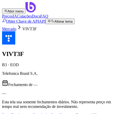
Abrir menu
Preços
IA
Cotações
Docs
FAQ
Obter Chave de API
API
Alterar tema
Mercado
VIVT3F
VIVT3F
B3 · EOD
Telefonica Brasil S.A.
Fechamento de
—
—
Esta tela usa somente fechamentos diários. Não representa preço em
tempo real nem recomendação de investimento.