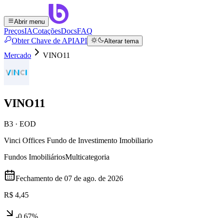
Abrir menu
Preços
IA
Cotações
Docs
FAQ
Obter Chave de API
API
Alterar tema
Mercado
VINO11
VINO11
B3 · EOD
Vinci Offices Fundo de Investimento Imobiliario
Fundos Imobiliários
Multicategoria
Fechamento de
07 de ago. de 2026
R$ 4,45
-0,67%