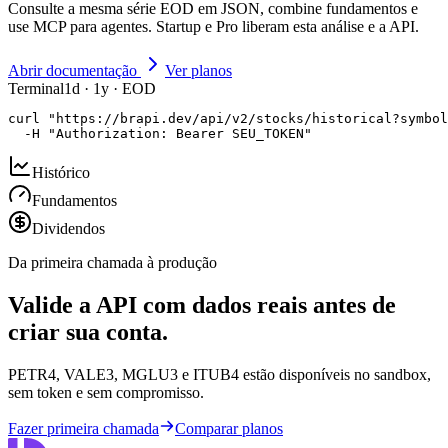
Consulte a mesma série EOD em JSON, combine fundamentos e
use MCP para agentes. Startup e Pro liberam esta análise e a API.
Abrir documentação
Ver planos
Terminal
1d · 1y · EOD
curl "https://brapi.dev/api/v2/stocks/historical?symbol
  -H "Authorization: Bearer SEU_TOKEN"
Histórico
Fundamentos
Dividendos
Da primeira chamada à produção
Valide a API com dados reais antes de
criar sua conta.
PETR4, VALE3, MGLU3 e ITUB4 estão disponíveis no sandbox,
sem token e sem compromisso.
Fazer primeira chamada
Comparar planos