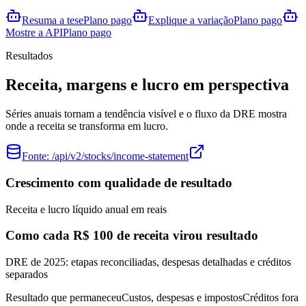
Resuma a tese
Plano pago
Explique a variação
Plano pago
Mostre a API
Plano pago
Resultados
Receita, margens e lucro em perspectiva
Séries anuais tornam a tendência visível e o fluxo da DRE mostra
onde a receita se transforma em lucro.
Fonte:
/api/v2/stocks/income-statement
Crescimento com qualidade de resultado
Receita e lucro líquido anual em reais
Como cada R$ 100 de receita virou resultado
DRE de 2025: etapas reconciliadas, despesas detalhadas e créditos
separados
Resultado que permaneceu
Custos, despesas e impostos
Créditos fora