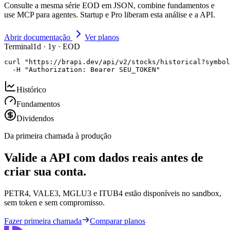
Consulte a mesma série EOD em JSON, combine fundamentos e
use MCP para agentes. Startup e Pro liberam esta análise e a API.
Abrir documentação
Ver planos
Terminal
1d · 1y · EOD
curl "https://brapi.dev/api/v2/stocks/historical?symbol
  -H "Authorization: Bearer SEU_TOKEN"
Histórico
Fundamentos
Dividendos
Da primeira chamada à produção
Valide a API com dados reais antes de
criar sua conta.
PETR4, VALE3, MGLU3 e ITUB4 estão disponíveis no sandbox,
sem token e sem compromisso.
Fazer primeira chamada
Comparar planos