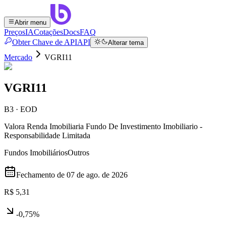
Abrir menu
Preços
IA
Cotações
Docs
FAQ
Obter Chave de API
API
Alterar tema
Mercado
VGRI11
VGRI11
B3 · EOD
Valora Renda Imobiliaria Fundo De Investimento Imobiliario -
Responsabilidade Limitada
Fundos Imobiliários
Outros
Fechamento de
07 de ago. de 2026
R$ 5,31
-0,75%