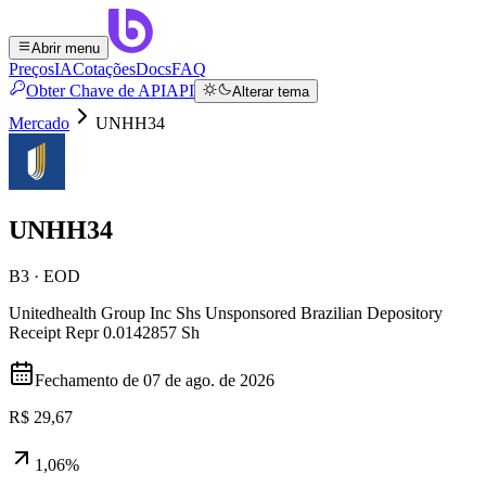
Abrir menu
Preços
IA
Cotações
Docs
FAQ
Obter Chave de API
API
Alterar tema
Mercado
UNHH34
UNHH34
B3 · EOD
Unitedhealth Group Inc Shs Unsponsored Brazilian Depository
Receipt Repr 0.0142857 Sh
Fechamento de
07 de ago. de 2026
R$ 29,67
1,06%