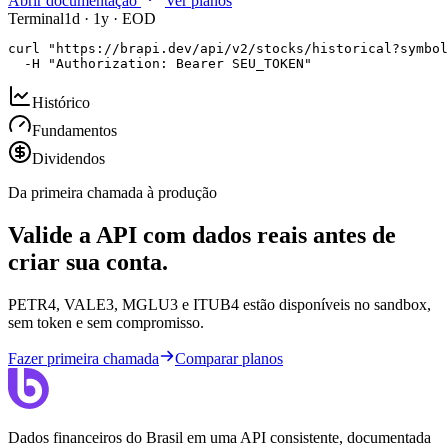
Abrir documentação
Ver planos
Terminal
1d · 1y · EOD
curl "https://brapi.dev/api/v2/stocks/historical?symbol
  -H "Authorization: Bearer SEU_TOKEN"
Histórico
Fundamentos
Dividendos
Da primeira chamada à produção
Valide a API com dados reais antes de
criar sua conta.
PETR4, VALE3, MGLU3 e ITUB4 estão disponíveis no sandbox,
sem token e sem compromisso.
Fazer primeira chamada
Comparar planos
Dados financeiros do Brasil em uma API consistente, documentada