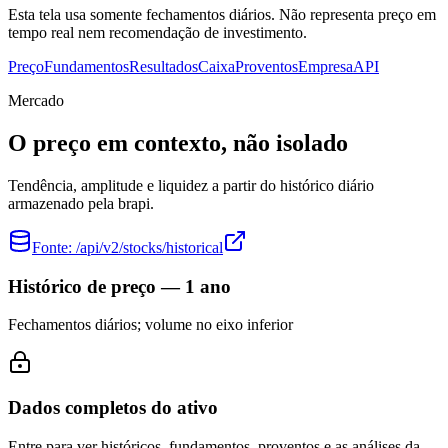
Esta tela usa somente fechamentos diários. Não representa preço em
tempo real nem recomendação de investimento.
Preço
Fundamentos
Resultados
Caixa
Proventos
Empresa
API
Mercado
O preço em contexto, não isolado
Tendência, amplitude e liquidez a partir do histórico diário
armazenado pela brapi.
Fonte:
/api/v2/stocks/historical
Histórico de preço — 1 ano
Fechamentos diários; volume no eixo inferior
Dados completos do ativo
Entre para ver históricos, fundamentos, proventos e as análises da