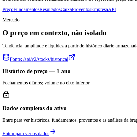
Preço
Fundamentos
Resultados
Caixa
Proventos
Empresa
API
Mercado
O preço em contexto, não isolado
Tendência, amplitude e liquidez a partir do histórico diário armazenad
Fonte:
/api/v2/stocks/historical
Histórico de preço — 1 ano
Fechamentos diários; volume no eixo inferior
Dados completos do ativo
Entre para ver históricos, fundamentos, proventos e as análises da brap
Entrar para ver os dados