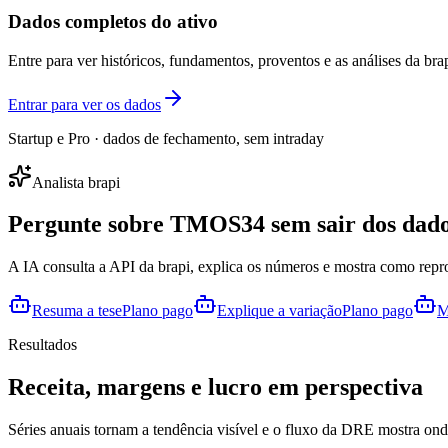
Dados completos do ativo
Entre para ver históricos, fundamentos, proventos e as análises da brap
Entrar para ver os dados
Startup e Pro · dados de fechamento, sem intraday
Analista brapi
Pergunte sobre
TMOS34
sem sair dos dado
A IA consulta a API da brapi, explica os números e mostra como repr
Resuma a tese
Plano pago
Explique a variação
Plano pago
M
Resultados
Receita, margens e lucro em perspectiva
Séries anuais tornam a tendência visível e o fluxo da DRE mostra onde