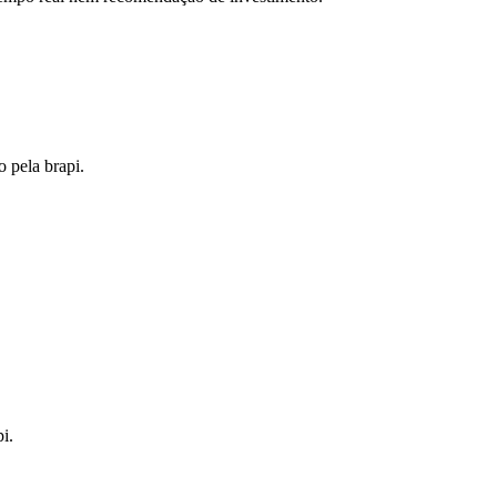
o pela brapi.
i.