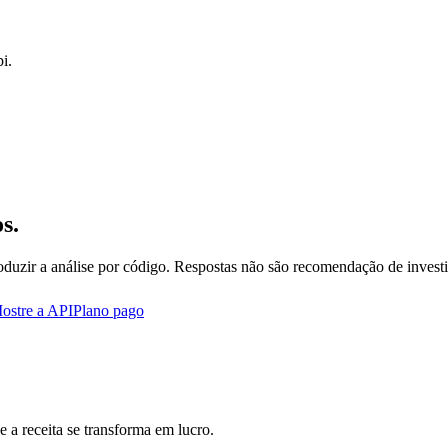
i.
s.
oduzir a análise por código. Respostas não são recomendação de invest
ostre a API
Plano pago
 a receita se transforma em lucro.