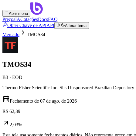
Abrir menu
Preços
IA
Cotações
Docs
FAQ
Obter Chave de API
API
Alterar tema
Mercado
TMOS34
TMOS34
B3 · EOD
Thermo Fisher Scientific Inc. Shs Unsponsored Brazilian Depository
Fechamento de
07 de ago. de 2026
R$ 62,39
2,03%
Esta tela usa somente fechamentos diários. Não representa preço em