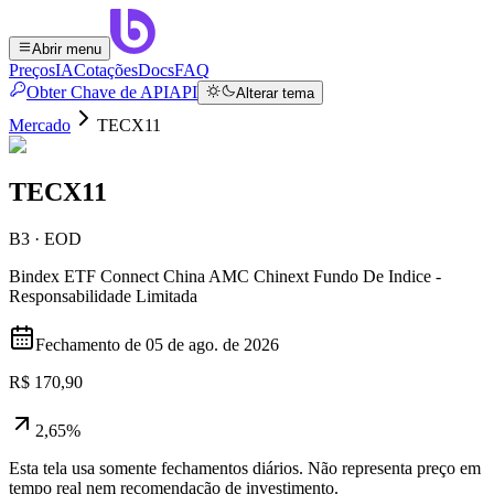
Abrir menu
Preços
IA
Cotações
Docs
FAQ
Obter Chave de API
API
Alterar tema
Mercado
TECX11
TECX11
B3 · EOD
Bindex ETF Connect China AMC Chinext Fundo De Indice -
Responsabilidade Limitada
Fechamento de
05 de ago. de 2026
R$ 170,90
2,65%
Esta tela usa somente fechamentos diários. Não representa preço em
tempo real nem recomendação de investimento.