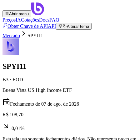
Abrir menu
Preços
IA
Cotações
Docs
FAQ
Obter Chave de API
API
Alterar tema
Mercado
SPYI11
SPYI11
B3 · EOD
Buena Vista US High Income ETF
Fechamento de
07 de ago. de 2026
R$ 108,70
-0,01%
Esta tela usa somente fechamentos diários. Não representa preço em