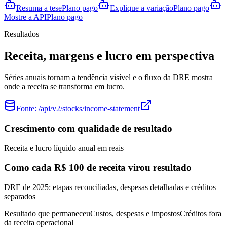
Resuma a tese
Plano pago
Explique a variação
Plano pago
Mostre a API
Plano pago
Resultados
Receita, margens e lucro em perspectiva
Séries anuais tornam a tendência visível e o fluxo da DRE mostra
onde a receita se transforma em lucro.
Fonte:
/api/v2/stocks/income-statement
Crescimento com qualidade de resultado
Receita e lucro líquido anual em reais
Como cada R$ 100 de receita virou resultado
DRE de 2025: etapas reconciliadas, despesas detalhadas e créditos
separados
Resultado que permaneceu
Custos, despesas e impostos
Créditos fora
da receita operacional