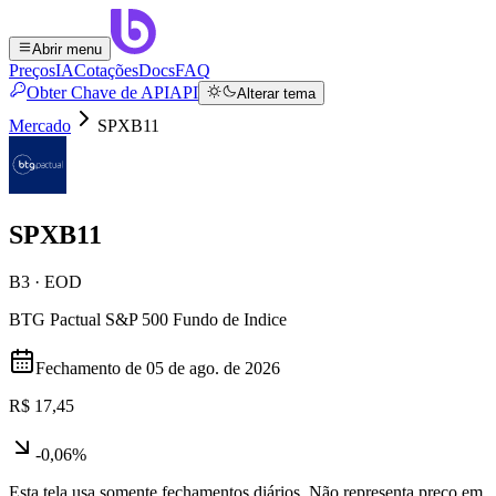
Abrir menu
Preços
IA
Cotações
Docs
FAQ
Obter Chave de API
API
Alterar tema
Mercado
SPXB11
SPXB11
B3 · EOD
BTG Pactual S&P 500 Fundo de Indice
Fechamento de
05 de ago. de 2026
R$ 17,45
-0,06%
Esta tela usa somente fechamentos diários. Não representa preço em