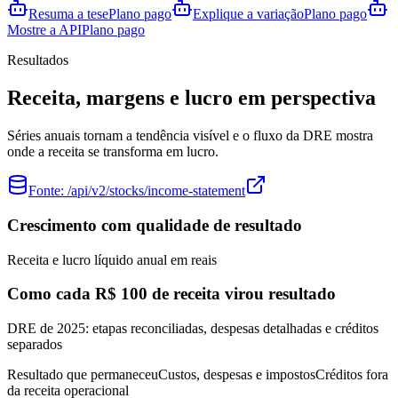
Resuma a tese
Plano pago
Explique a variação
Plano pago
Mostre a API
Plano pago
Resultados
Receita, margens e lucro em perspectiva
Séries anuais tornam a tendência visível e o fluxo da DRE mostra
onde a receita se transforma em lucro.
Fonte:
/api/v2/stocks/income-statement
Crescimento com qualidade de resultado
Receita e lucro líquido anual em reais
Como cada R$ 100 de receita virou resultado
DRE de 2025: etapas reconciliadas, despesas detalhadas e créditos
separados
Resultado que permaneceu
Custos, despesas e impostos
Créditos fora
da receita operacional