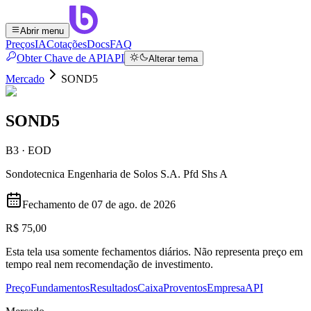
Abrir menu
Preços
IA
Cotações
Docs
FAQ
Obter Chave de API
API
Alterar tema
Mercado
SOND5
SOND5
B3 · EOD
Sondotecnica Engenharia de Solos S.A. Pfd Shs A
Fechamento de
07 de ago. de 2026
R$ 75,00
Esta tela usa somente fechamentos diários. Não representa preço em
tempo real nem recomendação de investimento.
Preço
Fundamentos
Resultados
Caixa
Proventos
Empresa
API