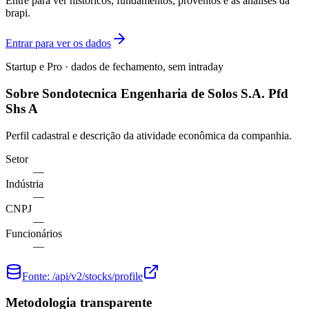
Entre para ver históricos, fundamentos, proventos e as análises da
brapi.
Entrar para ver os dados
Startup e Pro · dados de fechamento, sem intraday
Sobre Sondotecnica Engenharia de Solos S.A. Pfd
Shs A
Perfil cadastral e descrição da atividade econômica da companhia.
Setor
—
Indústria
—
CNPJ
—
Funcionários
—
Fonte:
/api/v2/stocks/profile
Metodologia transparente