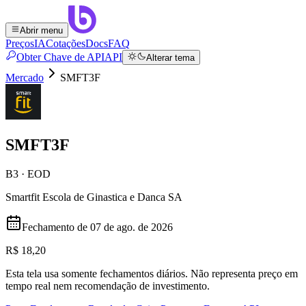
Abrir menu
Preços
IA
Cotações
Docs
FAQ
Obter Chave de API
API
Alterar tema
Mercado
SMFT3F
SMFT3F
B3 · EOD
Smartfit Escola de Ginastica e Danca SA
Fechamento de
07 de ago. de 2026
R$ 18,20
Esta tela usa somente fechamentos diários. Não representa preço em
tempo real nem recomendação de investimento.