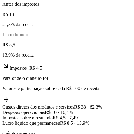
Antes dos impostos
R$ 13
21,3
% da receita
Lucro líquido
R$ 8,5
13,9
% da receita
Impostos
−
R$ 4,5
Para onde o dinheiro foi
Valores e participação sobre cada R$ 100 de receita.
Custos diretos dos produtos e serviços
R$ 38
·
62,3
%
Despesas operacionais
R$ 10
·
16,4
%
Impostos sobre o resultado
R$ 4,5
·
7,4
%
Lucro líquido que permaneceu
R$ 8,5
·
13,9
%
Créditos e ajustes