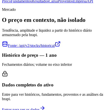
Preço
Fundamentos
Resultados
Caixa
Proventos
Empresa
API
Mercado
O preço em contexto, não isolado
Tendência, amplitude e liquidez a partir do histórico diário
armazenado pela brapi.
Fonte:
/api/v2/stocks/historical
Histórico de preço — 1 ano
Fechamentos diários; volume no eixo inferior
Dados completos do ativo
Entre para ver históricos, fundamentos, proventos e as análises da
brapi.
Entrar para ver os dados