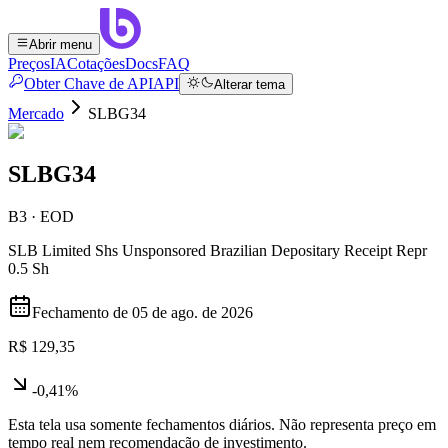
Abrir menu
Preços
IA
Cotações
Docs
FAQ
Obter Chave de API
API
Alterar tema
Mercado
SLBG34
SLBG34
B3 · EOD
SLB Limited Shs Unsponsored Brazilian Depositary Receipt Repr
0.5 Sh
Fechamento de
05 de ago. de 2026
R$ 129,35
-0,41%
Esta tela usa somente fechamentos diários. Não representa preço em
tempo real nem recomendação de investimento.