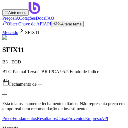
Abrir menu
Preços
IA
Cotações
Docs
FAQ
Obter Chave de API
API
Alterar tema
Mercado
SFIX11
SFIX11
B3 · EOD
BTG Pactual Teva ITBR IPCA 95-5 Fundo de Indice
Fechamento de
—
—
Esta tela usa somente fechamentos diários. Não representa preço em
tempo real nem recomendação de investimento.
Preço
Fundamentos
Resultados
Caixa
Proventos
Empresa
API