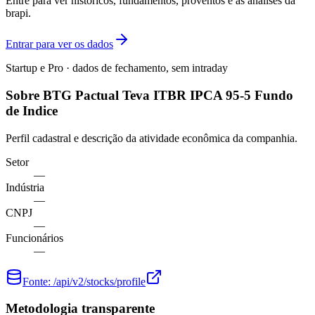
Entre para ver históricos, fundamentos, proventos e as análises da
brapi.
Entrar para ver os dados
Startup e Pro · dados de fechamento, sem intraday
Sobre BTG Pactual Teva ITBR IPCA 95-5 Fundo
de Indice
Perfil cadastral e descrição da atividade econômica da companhia.
Setor
—
Indústria
—
CNPJ
—
Funcionários
—
Fonte:
/api/v2/stocks/profile
Metodologia transparente