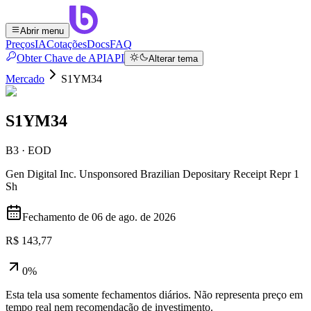
Abrir menu
Preços
IA
Cotações
Docs
FAQ
Obter Chave de API
API
Alterar tema
Mercado
S1YM34
S1YM34
B3 · EOD
Gen Digital Inc. Unsponsored Brazilian Depositary Receipt Repr 1
Sh
Fechamento de
06 de ago. de 2026
R$ 143,77
0%
Esta tela usa somente fechamentos diários. Não representa preço em
tempo real nem recomendação de investimento.