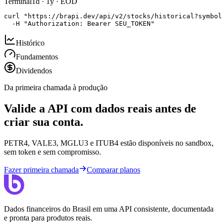
Terminal
1d · 1y · EOD
curl "https://brapi.dev/api/v2/stocks/historical?symbol
  -H "Authorization: Bearer SEU_TOKEN"
Histórico
Fundamentos
Dividendos
Da primeira chamada à produção
Valide a API com dados reais antes de
criar sua conta.
PETR4, VALE3, MGLU3 e ITUB4 estão disponíveis no sandbox,
sem token e sem compromisso.
Fazer primeira chamada
Comparar planos
Dados financeiros do Brasil em uma API consistente, documentada
e pronta para produtos reais.