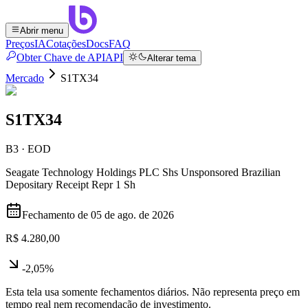
Abrir menu
Preços
IA
Cotações
Docs
FAQ
Obter Chave de API
API
Alterar tema
Mercado
S1TX34
S1TX34
B3 · EOD
Seagate Technology Holdings PLC Shs Unsponsored Brazilian
Depositary Receipt Repr 1 Sh
Fechamento de
05 de ago. de 2026
R$ 4.280,00
-2,05%
Esta tela usa somente fechamentos diários. Não representa preço em
tempo real nem recomendação de investimento.