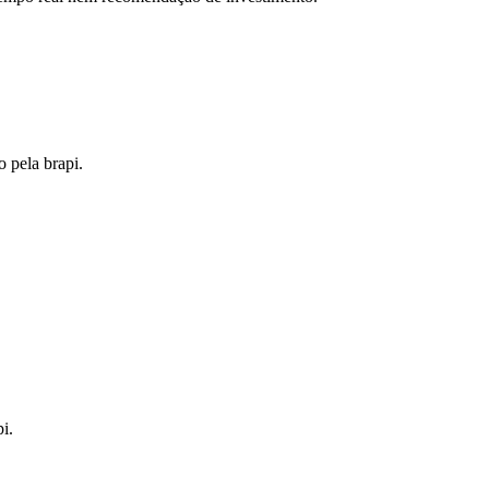
o pela brapi.
i.