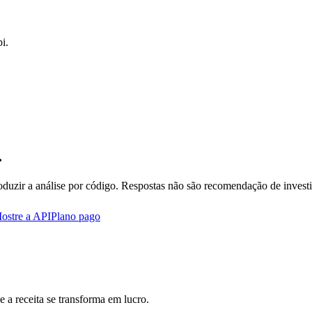
i.
.
oduzir a análise por código. Respostas não são recomendação de invest
ostre a API
Plano pago
 a receita se transforma em lucro.