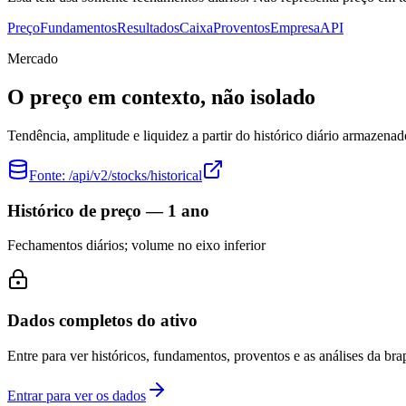
Preço
Fundamentos
Resultados
Caixa
Proventos
Empresa
API
Mercado
O preço em contexto, não isolado
Tendência, amplitude e liquidez a partir do histórico diário armazenad
Fonte:
/api/v2/stocks/historical
Histórico de preço — 1 ano
Fechamentos diários; volume no eixo inferior
Dados completos do ativo
Entre para ver históricos, fundamentos, proventos e as análises da brap
Entrar para ver os dados