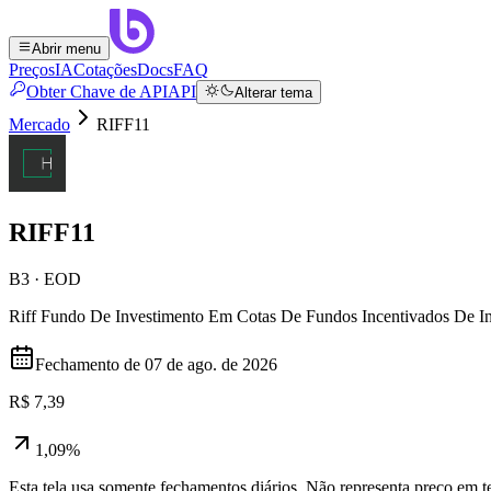
Abrir menu
Preços
IA
Cotações
Docs
FAQ
Obter Chave de API
API
Alterar tema
Mercado
RIFF11
RIFF11
B3 · EOD
Riff Fundo De Investimento Em Cotas De Fundos Incentivados De In
Fechamento de
07 de ago. de 2026
R$ 7,39
1,09%
Esta tela usa somente fechamentos diários. Não representa preço em