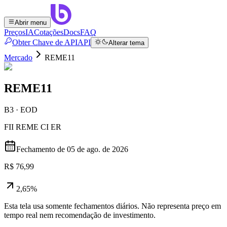
Abrir menu
Preços
IA
Cotações
Docs
FAQ
Obter Chave de API
API
Alterar tema
Mercado
REME11
REME11
B3 · EOD
FII REME CI ER
Fechamento de
05 de ago. de 2026
R$ 76,99
2,65%
Esta tela usa somente fechamentos diários. Não representa preço em
tempo real nem recomendação de investimento.