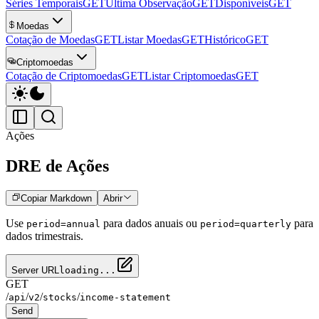
Séries Temporais
GET
Última Observação
GET
Disponíveis
GET
Moedas
Cotação de Moedas
GET
Listar Moedas
GET
Histórico
GET
Criptomoedas
Cotação de Criptomoedas
GET
Listar Criptomoedas
GET
Ações
DRE de Ações
Copiar Markdown
Abrir
Use
para dados anuais ou
para
period=annual
period=quarterly
dados trimestrais.
Server URL
loading...
GET
/
/
/
/
api
v2
stocks
income-statement
Send