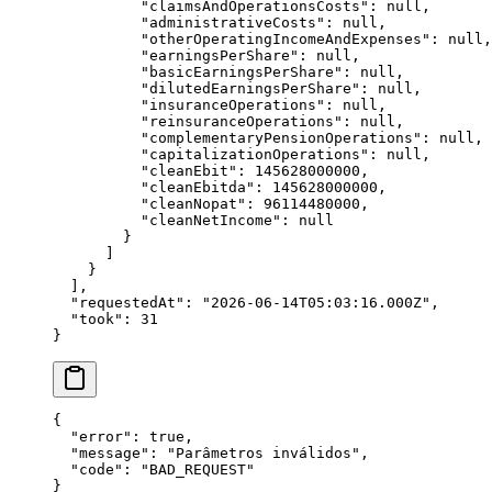
          "
claimsAndOperationsCosts
"
: 
null
,
          "
administrativeCosts
"
: 
null
,
          "
otherOperatingIncomeAndExpenses
"
: 
null
,
          "
earningsPerShare
"
: 
null
,
          "
basicEarningsPerShare
"
: 
null
,
          "
dilutedEarningsPerShare
"
: 
null
,
          "
insuranceOperations
"
: 
null
,
          "
reinsuranceOperations
"
: 
null
,
          "
complementaryPensionOperations
"
: 
null
,
          "
capitalizationOperations
"
: 
null
,
          "
cleanEbit
"
: 
145628000000
,
          "
cleanEbitda
"
: 
145628000000
,
          "
cleanNopat
"
: 
96114480000
,
          "
cleanNetIncome
"
: 
null
        }
      ]
    }
  ],
  "
requestedAt
"
: 
"
2026-06-14T05:03:16.000Z
"
,
  "
took
"
: 
31
}
{
  "
error
"
: 
true
,
  "
message
"
: 
"
Parâmetros inválidos
"
,
  "
code
"
: 
"
BAD_REQUEST
"
}