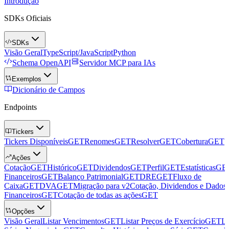
Introdução
SDKs Oficiais
SDKs
Visão Geral
TypeScript/JavaScript
Python
Schema OpenAPI
Servidor MCP para IAs
Exemplos
Dicionário de Campos
Endpoints
Tickers
Tickers Disponíveis
GET
Renomes
GET
Resolver
GET
Cobertura
GET
Ações
Cotação
GET
Histórico
GET
Dividendos
GET
Perfil
GET
Estatísticas
GE
Financeiros
GET
Balanço Patrimonial
GET
DRE
GET
Fluxo de
Caixa
GET
DVA
GET
Migração para v2
Cotação, Dividendos e Dados
Financeiros
GET
Cotação de todas as ações
GET
Opções
Visão Geral
Listar Vencimentos
GET
Listar Preços de Exercício
GET
Li