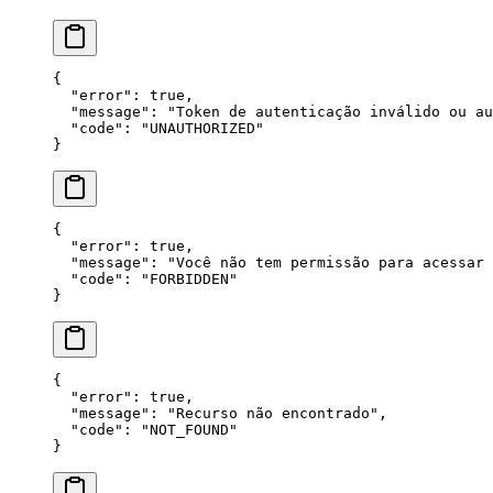
{
  "
error
"
: 
true
,
  "
message
"
: 
"
Token de autenticação inválido ou au
  "
code
"
: 
"
UNAUTHORIZED
"
}
{
  "
error
"
: 
true
,
  "
message
"
: 
"
Você não tem permissão para acessar 
  "
code
"
: 
"
FORBIDDEN
"
}
{
  "
error
"
: 
true
,
  "
message
"
: 
"
Recurso não encontrado
"
,
  "
code
"
: 
"
NOT_FOUND
"
}