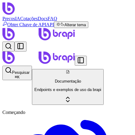
Preços
IA
Cotações
Docs
FAQ
Obter Chave de API
API
Alterar tema
Pesquisar
⌘
K
Documentação
Endpoints e exemplos de uso da brapi
Começando