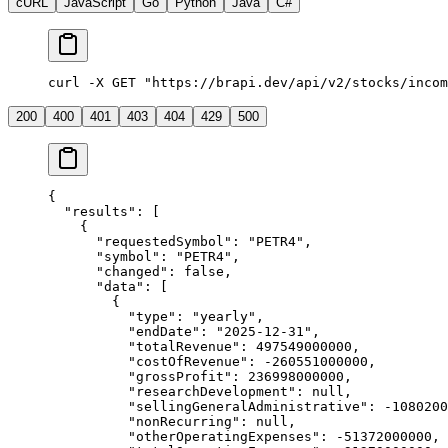
cURL
JavaScript
Go
Python
Java
C#
curl -X GET "https://brapi.dev/api/v2/stocks/incom
200
400
401
403
404
429
500
{
  "
results
"
: [
    {
      "
requestedSymbol
"
: 
"
PETR4
"
,
      "
symbol
"
: 
"
PETR4
"
,
      "
changed
"
: 
false
,
      "
data
"
: [
        {
          "
type
"
: 
"
yearly
"
,
          "
endDate
"
: 
"
2025-12-31
"
,
          "
totalRevenue
"
: 
497549000000
,
          "
costOfRevenue
"
: 
-260551000000
,
          "
grossProfit
"
: 
236998000000
,
          "
researchDevelopment
"
: 
null
,
          "
sellingGeneralAdministrative
"
: 
-1080200
          "
nonRecurring
"
: 
null
,
          "
otherOperatingExpenses
"
: 
-51372000000
,