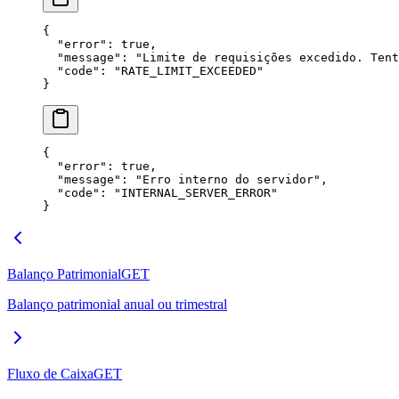
{
  "
error
"
: 
true
,
  "
message
"
: 
"
Limite de requisições excedido. Tent
  "
code
"
: 
"
RATE_LIMIT_EXCEEDED
"
}
{
  "
error
"
: 
true
,
  "
message
"
: 
"
Erro interno do servidor
"
,
  "
code
"
: 
"
INTERNAL_SERVER_ERROR
"
}
Balanço Patrimonial
GET
Balanço patrimonial anual ou trimestral
Fluxo de Caixa
GET