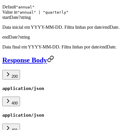
Default
"annual"
Value in
"annual" | "quarterly"
startDate
?
string
Data inicial em YYYY-MM-DD. Filtra linhas por date/endDate.
endDate
?
string
Data final em YYYY-MM-DD. Filtra linhas por date/endDate.
Response Body
200
application/json
400
application/json