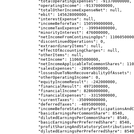
          "
totalOperatingExpenses
"
: 
-91370000000
,
          "
operatingIncome
"
: 
-91370000000
,
          "
totalOtherIncomeExpenseNet
"
: 
null
,
          "
ebit
"
: 
145628000000
,
          "
interestExpense
"
: 
null
,
          "
incomeBeforeTax
"
: 
150599000000
,
          "
incomeTaxExpense
"
: 
-39994000000
,
          "
minorityInterest
"
: 
476000000
,
          "
netIncomeFromContinuingOps
"
: 
1106050000
          "
discontinuedOperations
"
: 
0
,
          "
extraordinaryItems
"
: 
null
,
          "
effectOfAccountingCharges
"
: 
null
,
          "
otherItems
"
: 
null
,
          "
netIncome
"
: 
110605000000
,
          "
netIncomeApplicableToCommonShares
"
: 
110
          "
salesExpenses
"
: 
-28954000000
,
          "
lossesDueToNonRecoverabilityOfAssets
"
: 
          "
otherOperatingIncome
"
: 
0
,
          "
equityIncomeResult
"
: 
-242000000
,
          "
financialResult
"
: 
4971000000
,
          "
financialIncome
"
: 
8286000000
,
          "
financialExpenses
"
: 
-3315000000
,
          "
currentTaxes
"
: 
-35099000000
,
          "
deferredTaxes
"
: 
-4895000000
,
          "
incomeBeforeStatutoryParticipationsAndC
          "
basicEarningsPerCommonShare
"
: 
8540
,
          "
dilutedEarningsPerCommonShare
"
: 
8540
,
          "
basicEarningsPerPreferredShare
"
: 
8540
,
          "
profitSharingAndStatutoryContributions
"
          "
dilutedEarningsPerPreferredShare
"
: 
8540