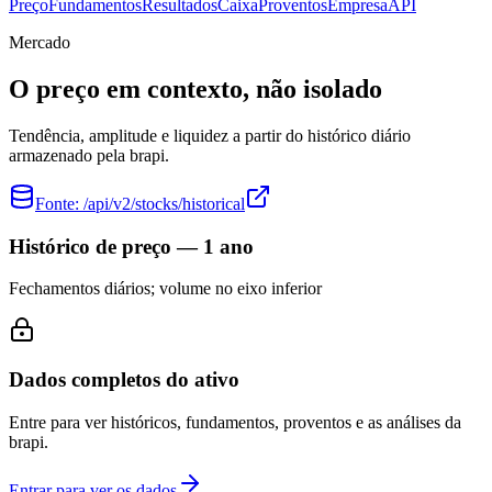
Preço
Fundamentos
Resultados
Caixa
Proventos
Empresa
API
Mercado
O preço em contexto, não isolado
Tendência, amplitude e liquidez a partir do histórico diário
armazenado pela brapi.
Fonte:
/api/v2/stocks/historical
Histórico de preço — 1 ano
Fechamentos diários; volume no eixo inferior
Dados completos do ativo
Entre para ver históricos, fundamentos, proventos e as análises da
brapi.
Entrar para ver os dados