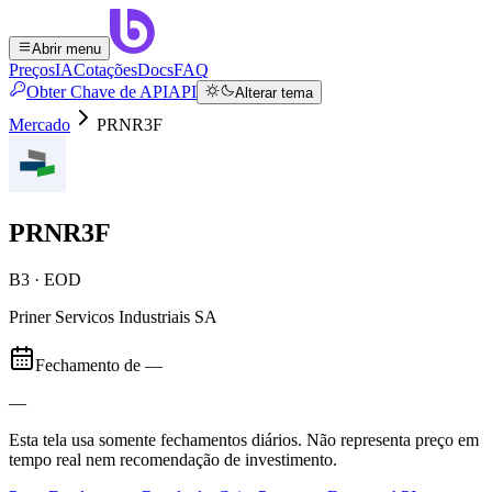
Abrir menu
Preços
IA
Cotações
Docs
FAQ
Obter Chave de API
API
Alterar tema
Mercado
PRNR3F
PRNR3F
B3 · EOD
Priner Servicos Industriais SA
Fechamento de
—
—
Esta tela usa somente fechamentos diários. Não representa preço em
tempo real nem recomendação de investimento.