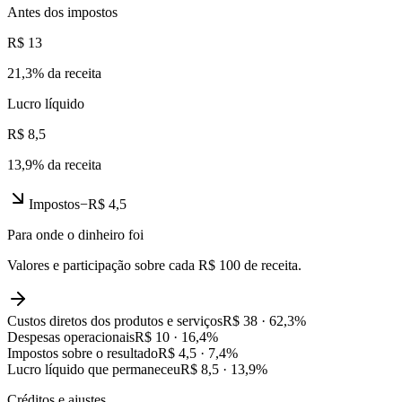
Antes dos impostos
R$ 13
21,3
% da receita
Lucro líquido
R$ 8,5
13,9
% da receita
Impostos
−
R$ 4,5
Para onde o dinheiro foi
Valores e participação sobre cada R$ 100 de receita.
Custos diretos dos produtos e serviços
R$ 38
·
62,3
%
Despesas operacionais
R$ 10
·
16,4
%
Impostos sobre o resultado
R$ 4,5
·
7,4
%
Lucro líquido que permaneceu
R$ 8,5
·
13,9
%
Créditos e ajustes