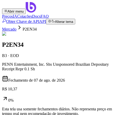
Abrir menu
Preços
IA
Cotações
Docs
FAQ
Obter Chave de API
API
Alterar tema
Mercado
P2EN34
P2EN34
B3 · EOD
PENN Entertainment, Inc. Shs Unsponsored Brazilian Depositary
Receipt Repr 0.1 Sh
Fechamento de
07 de ago. de 2026
R$ 10,37
0%
Esta tela usa somente fechamentos diários. Não representa preço em
tempo real nem recomendação de investimento.