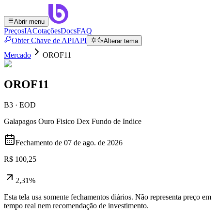
Abrir menu
Preços
IA
Cotações
Docs
FAQ
Obter Chave de API
API
Alterar tema
Mercado
OROF11
OROF11
B3 · EOD
Galapagos Ouro Fisico Dex Fundo de Indice
Fechamento de
07 de ago. de 2026
R$ 100,25
2,31%
Esta tela usa somente fechamentos diários. Não representa preço em
tempo real nem recomendação de investimento.