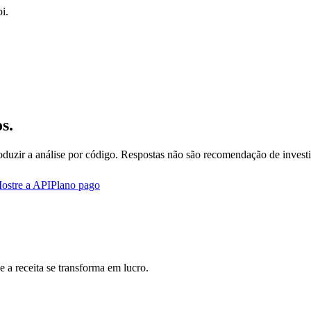
i.
s.
oduzir a análise por código. Respostas não são recomendação de invest
ostre a API
Plano pago
 a receita se transforma em lucro.