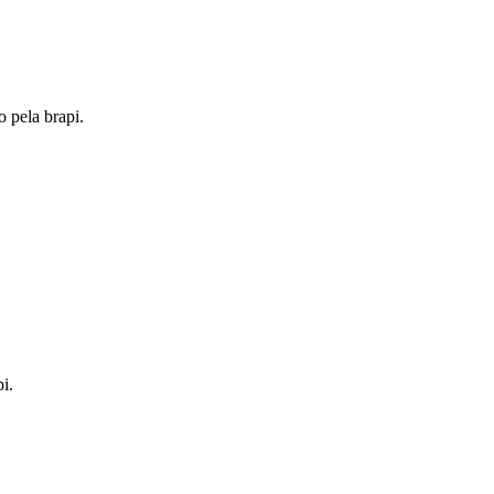
o pela brapi.
i.