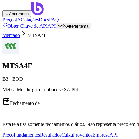
Abrir menu
Preços
IA
Cotações
Docs
FAQ
Obter Chave de API
API
Alterar tema
Mercado
MTSA4F
MTSA4F
B3 · EOD
Metisa Metalurgica Timboense SA Pfd
Fechamento de
—
—
Esta tela usa somente fechamentos diários. Não representa preço em
Preço
Fundamentos
Resultados
Caixa
Proventos
Empresa
API