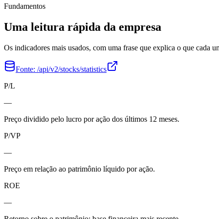
Fundamentos
Uma leitura rápida da empresa
Os indicadores mais usados, com uma frase que explica o que cada 
Fonte:
/api/v2/stocks/statistics
P/L
—
Preço dividido pelo lucro por ação dos últimos 12 meses.
P/VP
—
Preço em relação ao patrimônio líquido por ação.
ROE
—
Retorno sobre o patrimônio; base financeira mais recente.