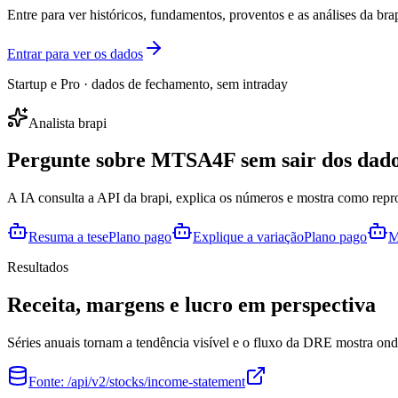
Entre para ver históricos, fundamentos, proventos e as análises da brap
Entrar para ver os dados
Startup e Pro · dados de fechamento, sem intraday
Analista brapi
Pergunte sobre
MTSA4F
sem sair dos dado
A IA consulta a API da brapi, explica os números e mostra como repr
Resuma a tese
Plano pago
Explique a variação
Plano pago
M
Resultados
Receita, margens e lucro em perspectiva
Séries anuais tornam a tendência visível e o fluxo da DRE mostra onde
Fonte:
/api/v2/stocks/income-statement