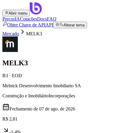
Abrir menu
Preços
IA
Cotações
Docs
FAQ
Obter Chave de API
API
Alterar tema
Mercado
MELK3
MELK3
B3 · EOD
Melnick Desenvolvimento Imobiliario SA
Construção e Imobiliário
Incorporações
Fechamento de
07 de ago. de 2026
R$ 2,81
-1,4%