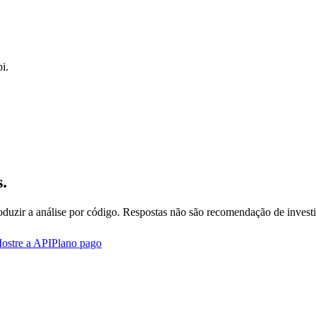
i.
.
oduzir a análise por código. Respostas não são recomendação de invest
ostre a API
Plano pago