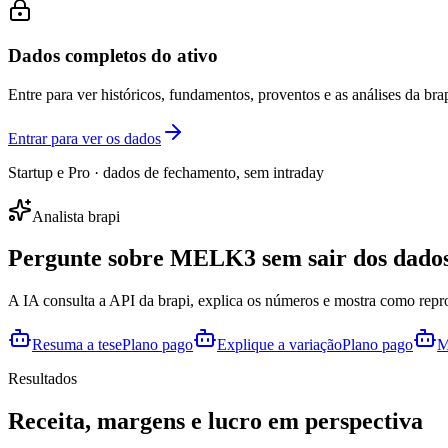
Dados completos do ativo
Entre para ver históricos, fundamentos, proventos e as análises da brap
Entrar para ver os dados
Startup e Pro · dados de fechamento, sem intraday
Analista brapi
Pergunte sobre
MELK3
sem sair dos dados
A IA consulta a API da brapi, explica os números e mostra como repr
Resuma a tese
Plano pago
Explique a variação
Plano pago
M
Resultados
Receita, margens e lucro em perspectiva