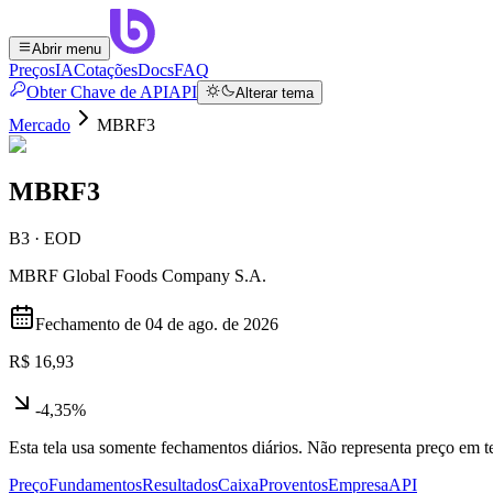
Abrir menu
Preços
IA
Cotações
Docs
FAQ
Obter Chave de API
API
Alterar tema
Mercado
MBRF3
MBRF3
B3 · EOD
MBRF Global Foods Company S.A.
Fechamento de
04 de ago. de 2026
R$ 16,93
-4,35%
Esta tela usa somente fechamentos diários. Não representa preço em
Preço
Fundamentos
Resultados
Caixa
Proventos
Empresa
API