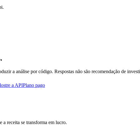
i.
.
oduzir a análise por código. Respostas não são recomendação de invest
ostre a API
Plano pago
 a receita se transforma em lucro.