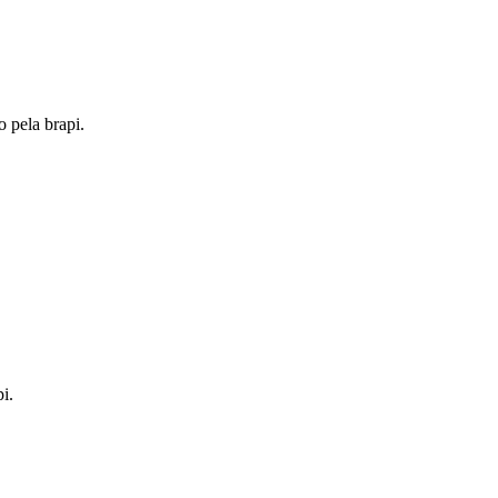
o pela brapi.
i.