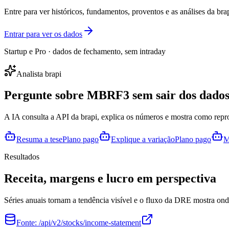
Entre para ver históricos, fundamentos, proventos e as análises da brap
Entrar para ver os dados
Startup e Pro · dados de fechamento, sem intraday
Analista brapi
Pergunte sobre
MBRF3
sem sair dos dados
A IA consulta a API da brapi, explica os números e mostra como repr
Resuma a tese
Plano pago
Explique a variação
Plano pago
M
Resultados
Receita, margens e lucro em perspectiva
Séries anuais tornam a tendência visível e o fluxo da DRE mostra onde
Fonte:
/api/v2/stocks/income-statement