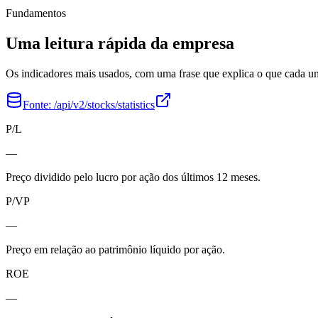
Fundamentos
Uma leitura rápida da empresa
Os indicadores mais usados, com uma frase que explica o que cada 
Fonte:
/api/v2/stocks/statistics
P/L
—
Preço dividido pelo lucro por ação dos últimos 12 meses.
P/VP
—
Preço em relação ao patrimônio líquido por ação.
ROE
—