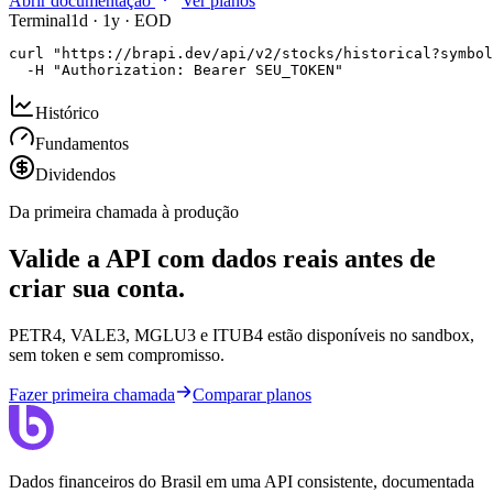
Abrir documentação
Ver planos
Terminal
1d · 1y · EOD
curl "https://brapi.dev/api/v2/stocks/historical?symbol
  -H "Authorization: Bearer SEU_TOKEN"
Histórico
Fundamentos
Dividendos
Da primeira chamada à produção
Valide a API com dados reais antes de
criar sua conta.
PETR4, VALE3, MGLU3 e ITUB4 estão disponíveis no sandbox,
sem token e sem compromisso.
Fazer primeira chamada
Comparar planos
Dados financeiros do Brasil em uma API consistente, documentada