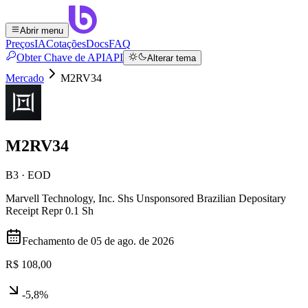
Abrir menu
Preços
IA
Cotações
Docs
FAQ
Obter Chave de API
API
Alterar tema
Mercado
M2RV34
M2RV34
B3 · EOD
Marvell Technology, Inc. Shs Unsponsored Brazilian Depositary
Receipt Repr 0.1 Sh
Fechamento de
05 de ago. de 2026
R$ 108,00
-5,8%