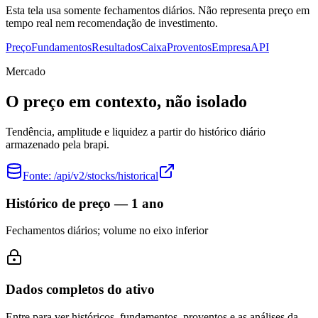
Esta tela usa somente fechamentos diários. Não representa preço em
tempo real nem recomendação de investimento.
Preço
Fundamentos
Resultados
Caixa
Proventos
Empresa
API
Mercado
O preço em contexto, não isolado
Tendência, amplitude e liquidez a partir do histórico diário
armazenado pela brapi.
Fonte:
/api/v2/stocks/historical
Histórico de preço — 1 ano
Fechamentos diários; volume no eixo inferior
Dados completos do ativo
Entre para ver históricos, fundamentos, proventos e as análises da