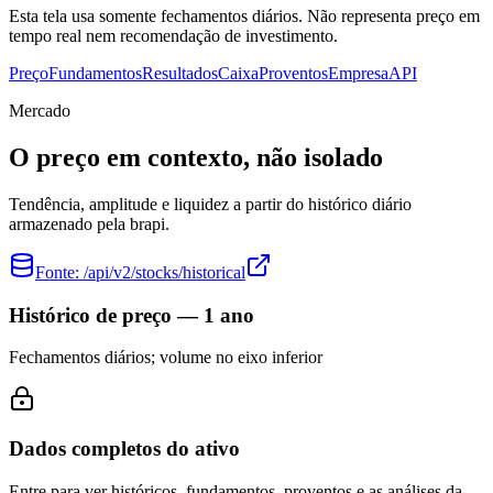
Esta tela usa somente fechamentos diários. Não representa preço em
tempo real nem recomendação de investimento.
Preço
Fundamentos
Resultados
Caixa
Proventos
Empresa
API
Mercado
O preço em contexto, não isolado
Tendência, amplitude e liquidez a partir do histórico diário
armazenado pela brapi.
Fonte:
/api/v2/stocks/historical
Histórico de preço — 1 ano
Fechamentos diários; volume no eixo inferior
Dados completos do ativo
Entre para ver históricos, fundamentos, proventos e as análises da