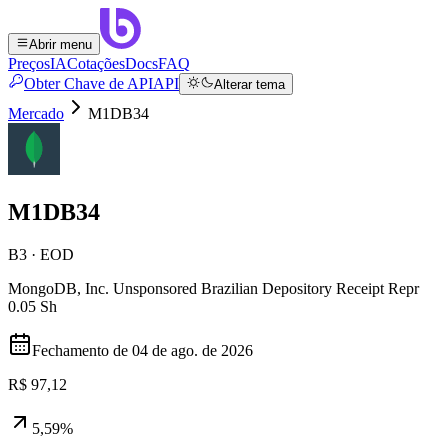
Abrir menu
Preços
IA
Cotações
Docs
FAQ
Obter Chave de API
API
Alterar tema
Mercado
M1DB34
M1DB34
B3 · EOD
MongoDB, Inc. Unsponsored Brazilian Depository Receipt Repr
0.05 Sh
Fechamento de
04 de ago. de 2026
R$ 97,12
5,59%