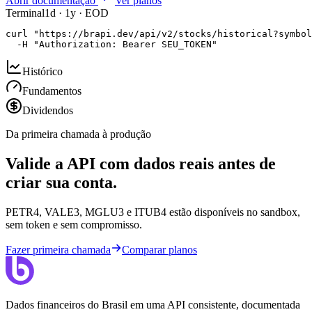
Abrir documentação
Ver planos
Terminal
1d · 1y · EOD
curl "https://brapi.dev/api/v2/stocks/historical?symbol
  -H "Authorization: Bearer SEU_TOKEN"
Histórico
Fundamentos
Dividendos
Da primeira chamada à produção
Valide a API com dados reais antes de
criar sua conta.
PETR4, VALE3, MGLU3 e ITUB4 estão disponíveis no sandbox,
sem token e sem compromisso.
Fazer primeira chamada
Comparar planos
Dados financeiros do Brasil em uma API consistente, documentada