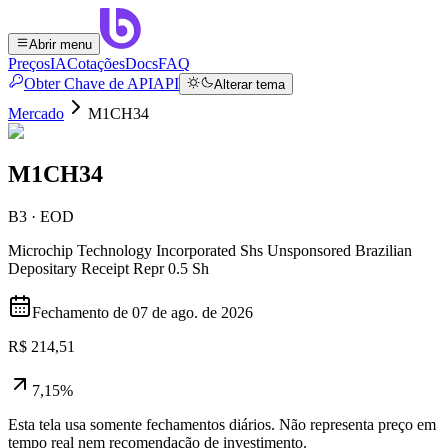
Abrir menu
Preços
IA
Cotações
Docs
FAQ
Obter Chave de API
API
Alterar tema
Mercado
M1CH34
M1CH34
B3 · EOD
Microchip Technology Incorporated Shs Unsponsored Brazilian
Depositary Receipt Repr 0.5 Sh
Fechamento de
07 de ago. de 2026
R$ 214,51
7,15%
Esta tela usa somente fechamentos diários. Não representa preço em
tempo real nem recomendação de investimento.