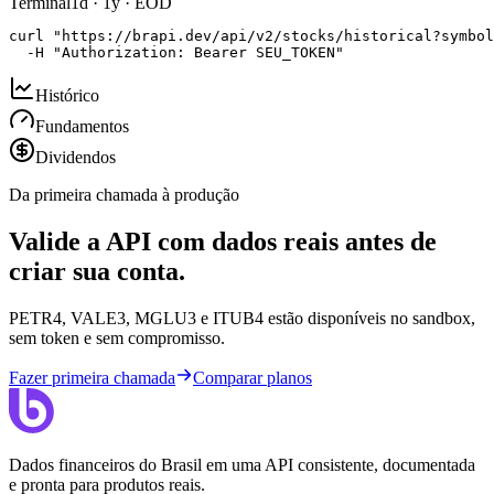
Terminal
1d · 1y · EOD
curl "https://brapi.dev/api/v2/stocks/historical?symbol
  -H "Authorization: Bearer SEU_TOKEN"
Histórico
Fundamentos
Dividendos
Da primeira chamada à produção
Valide a API com dados reais antes de
criar sua conta.
PETR4, VALE3, MGLU3 e ITUB4 estão disponíveis no sandbox,
sem token e sem compromisso.
Fazer primeira chamada
Comparar planos
Dados financeiros do Brasil em uma API consistente, documentada
e pronta para produtos reais.