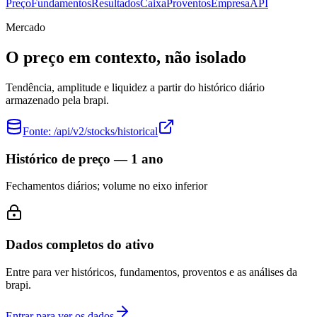
Preço
Fundamentos
Resultados
Caixa
Proventos
Empresa
API
Mercado
O preço em contexto, não isolado
Tendência, amplitude e liquidez a partir do histórico diário
armazenado pela brapi.
Fonte:
/api/v2/stocks/historical
Histórico de preço — 1 ano
Fechamentos diários; volume no eixo inferior
Dados completos do ativo
Entre para ver históricos, fundamentos, proventos e as análises da
brapi.
Entrar para ver os dados