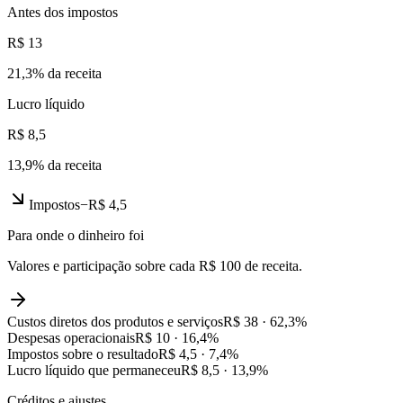
Antes dos impostos
R$ 13
21,3
% da receita
Lucro líquido
R$ 8,5
13,9
% da receita
Impostos
−
R$ 4,5
Para onde o dinheiro foi
Valores e participação sobre cada R$ 100 de receita.
Custos diretos dos produtos e serviços
R$ 38
·
62,3
%
Despesas operacionais
R$ 10
·
16,4
%
Impostos sobre o resultado
R$ 4,5
·
7,4
%
Lucro líquido que permaneceu
R$ 8,5
·
13,9
%
Créditos e ajustes