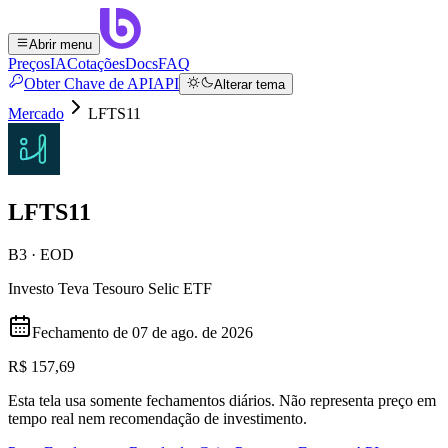
Abrir menu
Preços
IA
Cotações
Docs
FAQ
Obter Chave de API
API
Alterar tema
Mercado
LFTS11
LFTS11
B3 · EOD
Investo Teva Tesouro Selic ETF
Fechamento de
07 de ago. de 2026
R$ 157,69
Esta tela usa somente fechamentos diários. Não representa preço em
tempo real nem recomendação de investimento.