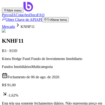
Abrir menu
Preços
IA
Cotações
Docs
FAQ
Obter Chave de API
API
Alterar tema
Mercado
KNHF11
KNHF11
B3 · EOD
Kinea Hedge Fund Fundo de Investimento Imobiliario
Fundos Imobiliários
Multicategoria
Fechamento de
06 de ago. de 2026
R$ 91,00
-1,62%
Esta tela usa somente fechamentos diários. Não representa preço em