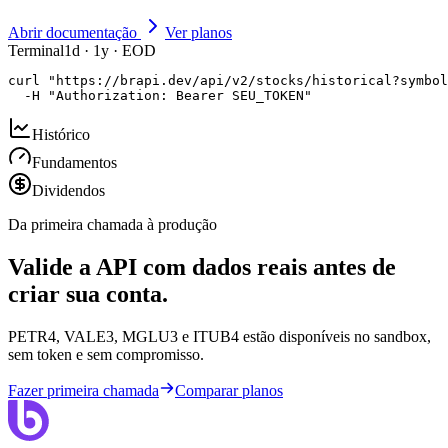
Abrir documentação
Ver planos
Terminal
1d · 1y · EOD
curl "https://brapi.dev/api/v2/stocks/historical?symbol
  -H "Authorization: Bearer SEU_TOKEN"
Histórico
Fundamentos
Dividendos
Da primeira chamada à produção
Valide a API com dados reais antes de
criar sua conta.
PETR4, VALE3, MGLU3 e ITUB4 estão disponíveis no sandbox,
sem token e sem compromisso.
Fazer primeira chamada
Comparar planos