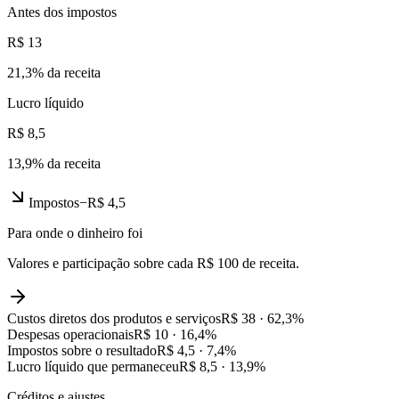
Antes dos impostos
R$ 13
21,3
% da receita
Lucro líquido
R$ 8,5
13,9
% da receita
Impostos
−
R$ 4,5
Para onde o dinheiro foi
Valores e participação sobre cada R$ 100 de receita.
Custos diretos dos produtos e serviços
R$ 38
·
62,3
%
Despesas operacionais
R$ 10
·
16,4
%
Impostos sobre o resultado
R$ 4,5
·
7,4
%
Lucro líquido que permaneceu
R$ 8,5
·
13,9
%
Créditos e ajustes