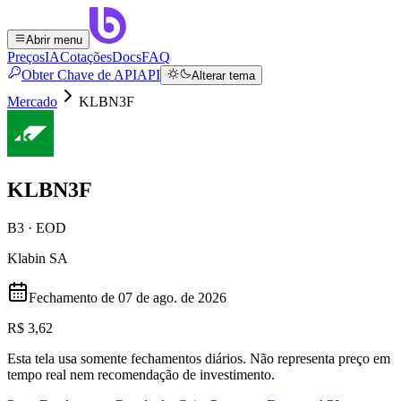
Abrir menu
Preços
IA
Cotações
Docs
FAQ
Obter Chave de API
API
Alterar tema
Mercado
KLBN3F
KLBN3F
B3 · EOD
Klabin SA
Fechamento de
07 de ago. de 2026
R$ 3,62
Esta tela usa somente fechamentos diários. Não representa preço em
tempo real nem recomendação de investimento.