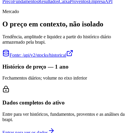
Preço
Fundamentos
Resultados
Caixa
Proventos
Empresa
API
Mercado
O preço em contexto, não isolado
Tendência, amplitude e liquidez a partir do histórico diário
armazenado pela brapi.
Fonte:
/api/v2/stocks/historical
Histórico de preço — 1 ano
Fechamentos diários; volume no eixo inferior
Dados completos do ativo
Entre para ver históricos, fundamentos, proventos e as análises da
brapi.
Entrar para ver os dados