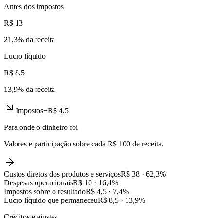
Antes dos impostos
R$ 13
21,3
% da receita
Lucro líquido
R$ 8,5
13,9
% da receita
Impostos
−
R$ 4,5
Para onde o dinheiro foi
Valores e participação sobre cada R$ 100 de receita.
Custos diretos dos produtos e serviços
R$ 38
·
62,3
%
Despesas operacionais
R$ 10
·
16,4
%
Impostos sobre o resultado
R$ 4,5
·
7,4
%
Lucro líquido que permaneceu
R$ 8,5
·
13,9
%
Créditos e ajustes