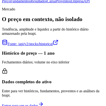
Preço
Fundamentos
Resultados
Caixa
Proventos
Empresa
API
Mercado
O preço em contexto, não isolado
Tendência, amplitude e liquidez a partir do histórico diário
armazenado pela brapi.
Fonte:
/api/v2/stocks/historical
Histórico de preço — 1 ano
Fechamentos diários; volume no eixo inferior
Dados completos do ativo
Entre para ver históricos, fundamentos, proventos e as análises da
brapi.
Entrar para ver os dados