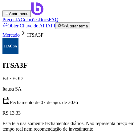
Abrir menu
Preços
IA
Cotações
Docs
FAQ
Obter Chave de API
API
Alterar tema
Mercado
ITSA3F
ITSA3F
B3 · EOD
Itausa SA
Fechamento de
07 de ago. de 2026
R$ 13,33
Esta tela usa somente fechamentos diários. Não representa preço em
tempo real nem recomendação de investimento.