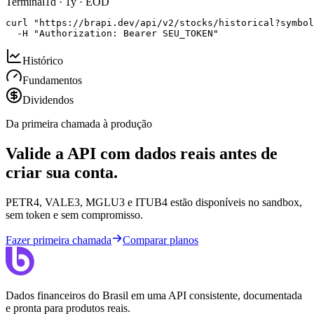
Terminal
1d · 1y · EOD
curl "https://brapi.dev/api/v2/stocks/historical?symbol
  -H "Authorization: Bearer SEU_TOKEN"
Histórico
Fundamentos
Dividendos
Da primeira chamada à produção
Valide a API com dados reais antes de
criar sua conta.
PETR4, VALE3, MGLU3 e ITUB4 estão disponíveis no sandbox,
sem token e sem compromisso.
Fazer primeira chamada
Comparar planos
Dados financeiros do Brasil em uma API consistente, documentada
e pronta para produtos reais.