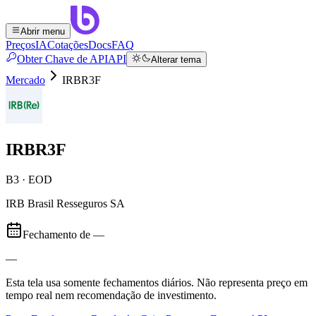
Abrir menu
Preços
IA
Cotações
Docs
FAQ
Obter Chave de API
API
Alterar tema
Mercado
IRBR3F
IRBR3F
B3 · EOD
IRB Brasil Resseguros SA
Fechamento de
—
—
Esta tela usa somente fechamentos diários. Não representa preço em
tempo real nem recomendação de investimento.