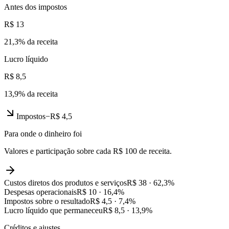
Antes dos impostos
R$ 13
21,3
% da receita
Lucro líquido
R$ 8,5
13,9
% da receita
Impostos
−
R$ 4,5
Para onde o dinheiro foi
Valores e participação sobre cada R$ 100 de receita.
Custos diretos dos produtos e serviços
R$ 38
·
62,3
%
Despesas operacionais
R$ 10
·
16,4
%
Impostos sobre o resultado
R$ 4,5
·
7,4
%
Lucro líquido que permaneceu
R$ 8,5
·
13,9
%
Créditos e ajustes