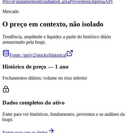
Preço
Fundamentos
Resultados
Caixa
Proventos
Empresa
API
Mercado
O preço em contexto, não isolado
Tendência, amplitude e liquidez a partir do histórico diário
armazenado pela brapi.
Fonte:
/api/v2/stocks/historical
Histórico de preço — 1 ano
Fechamentos diários; volume no eixo inferior
Dados completos do ativo
Entre para ver históricos, fundamentos, proventos e as análises da
brapi.
Entrar para ver os dados