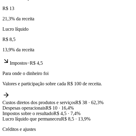
R$ 13
21,3
% da receita
Lucro líquido
R$ 8,5
13,9
% da receita
Impostos
−
R$ 4,5
Para onde o dinheiro foi
Valores e participação sobre cada R$ 100 de receita.
Custos diretos dos produtos e serviços
R$ 38
·
62,3
%
Despesas operacionais
R$ 10
·
16,4
%
Impostos sobre o resultado
R$ 4,5
·
7,4
%
Lucro líquido que permaneceu
R$ 8,5
·
13,9
%
Créditos e ajustes