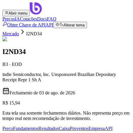
Abrir menu
Preços
IA
Cotações
Docs
FAQ
Obter Chave de API
API
Alterar tema
Mercado
I2ND34
I2ND34
B3 · EOD
indie Semiconductor, Inc. Unsponsored Brazilian Depositary
Receipt Repr 1 Sh A
Fechamento de
03 de ago. de 2026
R$ 15,94
Esta tela usa somente fechamentos diários. Não representa preço em
tempo real nem recomendação de investimento.
Preço
Fundamentos
Resultados
Caixa
Proventos
Empresa
API