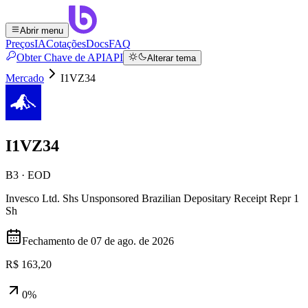
Abrir menu
Preços
IA
Cotações
Docs
FAQ
Obter Chave de API
API
Alterar tema
Mercado
I1VZ34
I1VZ34
B3 · EOD
Invesco Ltd. Shs Unsponsored Brazilian Depositary Receipt Repr 1
Sh
Fechamento de
07 de ago. de 2026
R$ 163,20
0%