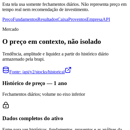
Esta tela usa somente fechamentos diários. Não representa preço em
tempo real nem recomendação de investimento.
Preço
Fundamentos
Resultados
Caixa
Proventos
Empresa
API
Mercado
O preço em contexto, não isolado
Tendência, amplitude e liquidez a partir do histórico diário
armazenado pela brapi.
Fonte:
/api/v2/stocks/historical
Histórico de preço — 1 ano
Fechamentos diários; volume no eixo inferior
Dados completos do ativo
Entre para ver históricos, fundamentos, proventos e as análises da