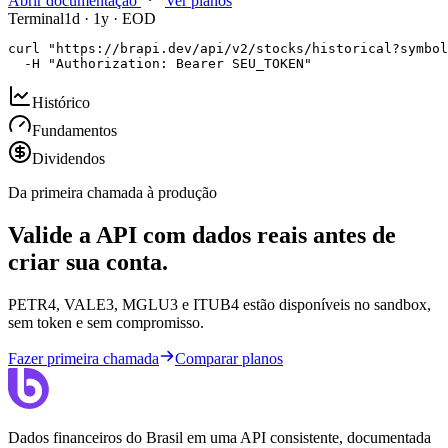
Abrir documentação
Ver planos
Terminal
1d · 1y · EOD
curl "https://brapi.dev/api/v2/stocks/historical?symbol
  -H "Authorization: Bearer SEU_TOKEN"
Histórico
Fundamentos
Dividendos
Da primeira chamada à produção
Valide a API com dados reais antes de
criar sua conta.
PETR4, VALE3, MGLU3 e ITUB4 estão disponíveis no sandbox,
sem token e sem compromisso.
Fazer primeira chamada
Comparar planos
Dados financeiros do Brasil em uma API consistente, documentada