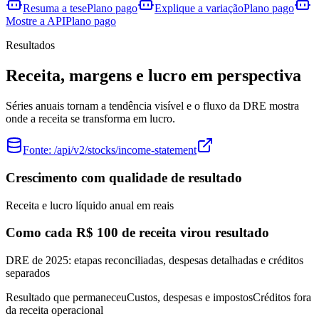
Resuma a tese
Plano pago
Explique a variação
Plano pago
Mostre a API
Plano pago
Resultados
Receita, margens e lucro em perspectiva
Séries anuais tornam a tendência visível e o fluxo da DRE mostra
onde a receita se transforma em lucro.
Fonte:
/api/v2/stocks/income-statement
Crescimento com qualidade de resultado
Receita e lucro líquido anual em reais
Como cada R$ 100 de receita virou resultado
DRE de 2025: etapas reconciliadas, despesas detalhadas e créditos
separados
Resultado que permaneceu
Custos, despesas e impostos
Créditos fora
da receita operacional