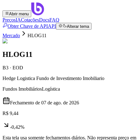
Abrir menu
Preços
IA
Cotações
Docs
FAQ
Obter Chave de API
API
Alterar tema
Mercado
HLOG11
HLOG11
B3 · EOD
Hedge Logistica Fundo de Investimento Imobiliario
Fundos Imobiliários
Logística
Fechamento de
07 de ago. de 2026
R$ 9,44
-0,42%
Esta tela usa somente fechamentos diários. Não representa preço em