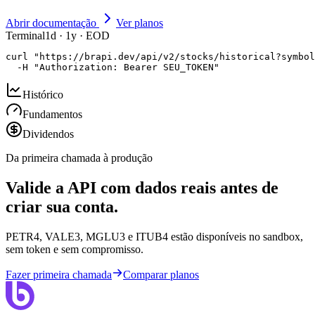
Abrir documentação
Ver planos
Terminal
1d · 1y · EOD
curl "https://brapi.dev/api/v2/stocks/historical?symbol
  -H "Authorization: Bearer SEU_TOKEN"
Histórico
Fundamentos
Dividendos
Da primeira chamada à produção
Valide a API com dados reais antes de
criar sua conta.
PETR4, VALE3, MGLU3 e ITUB4 estão disponíveis no sandbox,
sem token e sem compromisso.
Fazer primeira chamada
Comparar planos