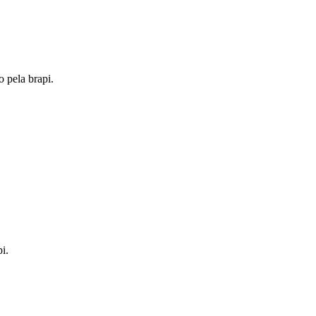
o pela brapi.
i.