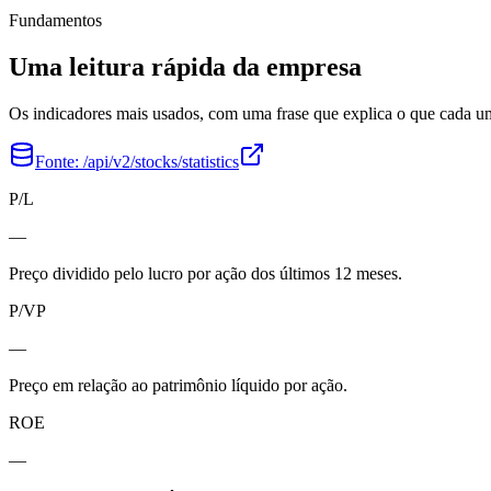
Fundamentos
Uma leitura rápida da empresa
Os indicadores mais usados, com uma frase que explica o que cada 
Fonte:
/api/v2/stocks/statistics
P/L
—
Preço dividido pelo lucro por ação dos últimos 12 meses.
P/VP
—
Preço em relação ao patrimônio líquido por ação.
ROE
—