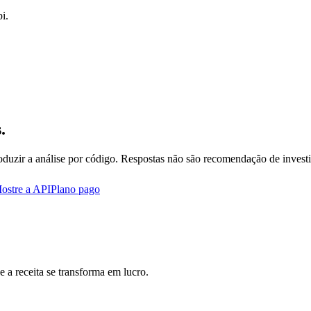
i.
.
oduzir a análise por código. Respostas não são recomendação de invest
ostre a API
Plano pago
 a receita se transforma em lucro.