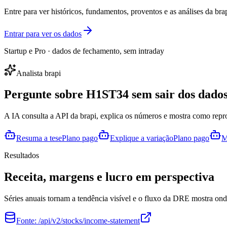
Entre para ver históricos, fundamentos, proventos e as análises da brap
Entrar para ver os dados
Startup e Pro · dados de fechamento, sem intraday
Analista brapi
Pergunte sobre
H1ST34
sem sair dos dados
A IA consulta a API da brapi, explica os números e mostra como repr
Resuma a tese
Plano pago
Explique a variação
Plano pago
M
Resultados
Receita, margens e lucro em perspectiva
Séries anuais tornam a tendência visível e o fluxo da DRE mostra onde
Fonte:
/api/v2/stocks/income-statement