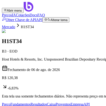
Abrir menu
Preços
IA
Cotações
Docs
FAQ
Obter Chave de API
API
Alterar tema
Mercado
H1ST34
H1ST34
B3 · EOD
Host Hotels & Resorts, Inc. Unsponsored Brazilian Depositary Recei
Fechamento de
06 de ago. de 2026
R$ 120,38
-6,83%
Esta tela usa somente fechamentos diários. Não representa preço em
Preço
Fundamentos
Resultados
Caixa
Proventos
Empresa
API