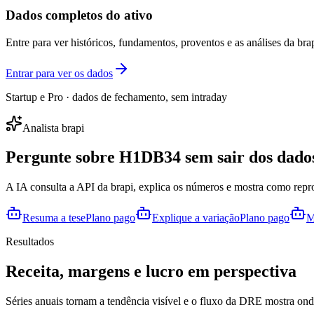
Dados completos do ativo
Entre para ver históricos, fundamentos, proventos e as análises da brap
Entrar para ver os dados
Startup e Pro · dados de fechamento, sem intraday
Analista brapi
Pergunte sobre
H1DB34
sem sair dos dado
A IA consulta a API da brapi, explica os números e mostra como repr
Resuma a tese
Plano pago
Explique a variação
Plano pago
M
Resultados
Receita, margens e lucro em perspectiva
Séries anuais tornam a tendência visível e o fluxo da DRE mostra onde