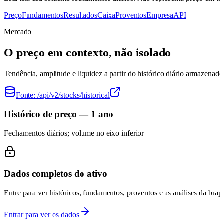
Preço
Fundamentos
Resultados
Caixa
Proventos
Empresa
API
Mercado
O preço em contexto, não isolado
Tendência, amplitude e liquidez a partir do histórico diário armazenad
Fonte:
/api/v2/stocks/historical
Histórico de preço — 1 ano
Fechamentos diários; volume no eixo inferior
Dados completos do ativo
Entre para ver históricos, fundamentos, proventos e as análises da brap
Entrar para ver os dados