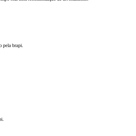
o pela brapi.
i.