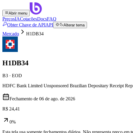
Abrir menu
Preços
IA
Cotações
Docs
FAQ
Obter Chave de API
API
Alterar tema
Mercado
H1DB34
H1DB34
B3 · EOD
HDFC Bank Limited Unsponsored Brazilian Depositary Receipt Re
Fechamento de
06 de ago. de 2026
R$ 24,41
0%
Esta tela usa somente fechamentos diários. Não representa preço em