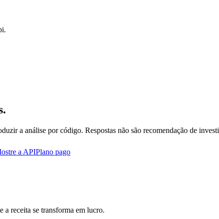
i.
s.
oduzir a análise por código. Respostas não são recomendação de invest
ostre a API
Plano pago
 a receita se transforma em lucro.