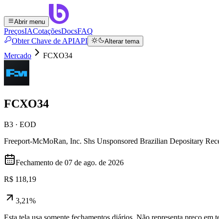
Abrir menu
Preços
IA
Cotações
Docs
FAQ
Obter Chave de API
API
Alterar tema
Mercado
FCXO34
FCXO34
B3 · EOD
Freeport-McMoRan, Inc. Shs Unsponsored Brazilian Depositary Rec
Fechamento de
07 de ago. de 2026
R$ 118,19
3,21%
Esta tela usa somente fechamentos diários. Não representa preço em