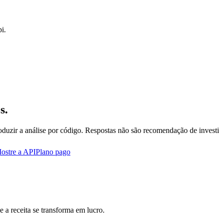
i.
s.
oduzir a análise por código. Respostas não são recomendação de invest
ostre a API
Plano pago
 a receita se transforma em lucro.