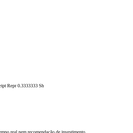
eipt Repr 0.3333333 Sh
 tempo real nem recomendação de investimento.