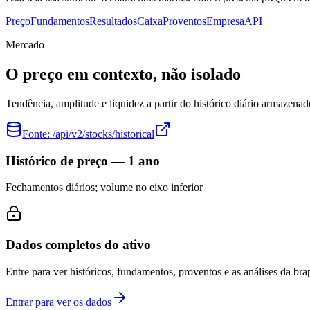
Preço
Fundamentos
Resultados
Caixa
Proventos
Empresa
API
Mercado
O preço em contexto, não isolado
Tendência, amplitude e liquidez a partir do histórico diário armazenad
Fonte:
/api/v2/stocks/historical
Histórico de preço — 1 ano
Fechamentos diários; volume no eixo inferior
Dados completos do ativo
Entre para ver históricos, fundamentos, proventos e as análises da brap
Entrar para ver os dados