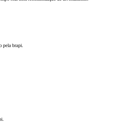
o pela brapi.
i.