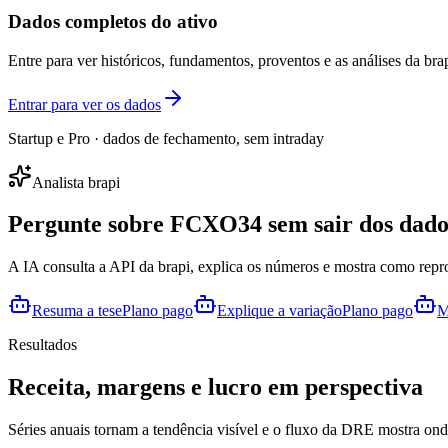
Dados completos do ativo
Entre para ver históricos, fundamentos, proventos e as análises da brap
Entrar para ver os dados
Startup e Pro · dados de fechamento, sem intraday
Analista brapi
Pergunte sobre
FCXO34
sem sair dos dado
A IA consulta a API da brapi, explica os números e mostra como repr
Resuma a tese
Plano pago
Explique a variação
Plano pago
M
Resultados
Receita, margens e lucro em perspectiva
Séries anuais tornam a tendência visível e o fluxo da DRE mostra onde